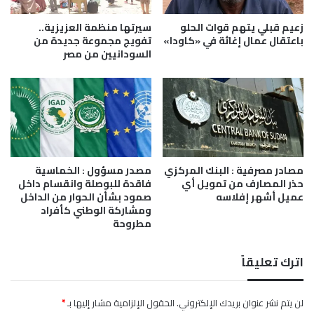
ا
“
ل
ا
زعيم قبلي يتهم قوات الحلو
سيرتها منظمة العزيزية..
إ
ل
باعتقال عمال إغاثة في «كاودا»
تفويج مجموعة جديدة من
ي
ض
السودانيين من مصر
ر
م
ا
ا
ن
ن
ي
ا
ل
ع
ي
مصادر مصرفية : البنك المركزي
مصدر مسؤول : الخماسية
ن
حذر المصارف من تمويل أي
فاقدة للبوصلة وانقسام داخل
ي
عميل أشهر إفلاسه
صمود بشأن الحوار من الداخل
”
ومشاركة الوطني كأفراد
ل
مطروحة
إ
س
ت
اترك تعليقاً
ي
ر
لن يتم نشر عنوان بريدك الإلكتروني.
الحقول الإلزامية مشار إليها بـ
*
ا