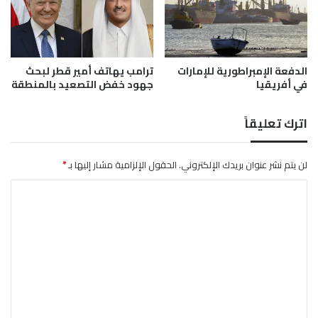
ي
ئ
ب
ي
ج
ل
ن
ت
و
الدفعة الإمبراطورية للإمارات
ترامب يهاتف أمير قطر لبحث
ر
في أفريقيا
جهود خفض التصعيد بالمنطقة
ب
ا
ل
ق
ب
ب
اترك تعليقاً
ن
ن
ا
ي
ن
و
لن يتم نشر عنوان بريدك الإلكتروني.
الحقول الإلزامية مشار إليها بـ
*
ه
ا
ن
ا
ل
ك
ت
ح
م
ع
ل
ل
ة
خ
ي
ط