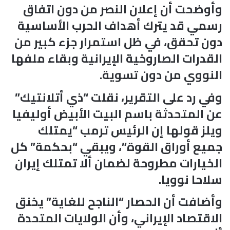
وأوضحت أن إعلان النصر من دون اتفاق
رسمي قد يترك أهداف الحرب الأساسية
دون تحقق، في ظل استمرار جزء كبير من
القدرات الصاروخية الإيرانية وبقاء ملفها
النووي من دون تسوية.
وفي رد على التقرير، نقلت “ذي أتلانتيك”
عن المتحدثة باسم البيت الأبيض أوليفيا
ويلز قولها إن الرئيس ترمب “يمتلك
جميع أوراق القوة”، ويبقي “بحكمة” كل
الخيارات مطروحة لضمان ألا تمتلك إيران
سلاحا نوويا.
وأضافت أن الحصار “الناجح للغاية” يخنق
الاقتصاد الإيراني، وأن الولايات المتحدة