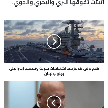
أثبتت تفوقها البري والبحري والجوي.
ه
د
و
ء
ف
ي
ه
ر
م
هدوء في هرمز بعد اشتباكات بحرية وتصعيد إسرائيلي
ز
ب
بجنوب لبنان
ع
د
ك
ا
ر
ش
ي
ت
م
ب
خ