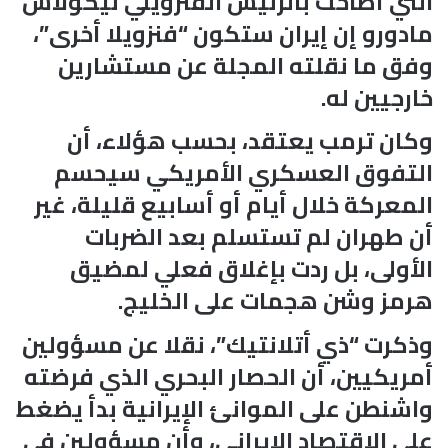
التي أطاحت بالرئيس الفنزويلي نيكولاس
مادورو إن إيران ستكون “فنزويلا أخرى”،
وفق ما نقلته المجلة عن مستشارين
خارجيين له.
وكان ترمب يعتقد، بحسب هؤلاء، أن
التفوق العسكري الأمريكي سيحسم
المعركة خلال أيام أو أسابيع قليلة، غير
أن طهران لم تستسلم بعد الضربات
الأولى، بل ردت بإغلاق فعلي لمضيق
هرمز وشن هجمات على الخليج.
وذكرت “ذي أتلانتيك”، نقلا عن مسؤولين
أمريكيين، أن الحصار البحري الذي فرضته
واشنطن على الموانئ الإيرانية بدأ يضغط
على الاقتصاد الإيراني، وأن مسؤولين في