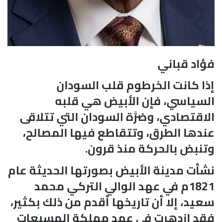
فؤاد قباني
إذا كانت الخرطوم قلب السودان
السياسي، فإن الأبيض هي قلبه
الاقتصادي، وصُرَّة السودان التي تتلاقى
عندها الطرق، وتتقاطع فيها المصالح،
وتنبض بالحركة منذ قرون.
نشأت مدينة الأبيض بصورتها الحديثة عام
1821م في عهد الوالي التركي محمد
سعيد، إلا أن تاريخها أقدم من ذلك بكثير،
فقد ازدهرت في عهد مملكة المسبعات