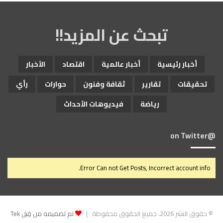
تبحث عن المزيد!!
أخبار رئيسية
أخبار عالمية
اقتصاد
الأخبار
تحقيقات
تقارير
ثقافة وفنون
حوارات
رأي
رياضة
فيديوهات الأحداث
@on Twitter
Error Can not Get Posts, Incorrect account info.
© حقوق النشر 2026، جميع الحقوق محفوظة |
تم تصميمه من قِبل Tek