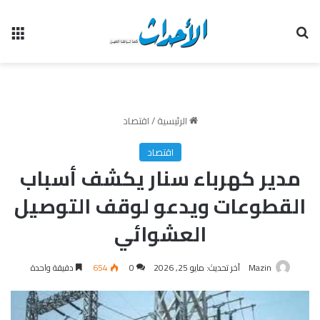
بحث عن
الق
الرئيسية
/
اقتصاد
اقتصاد
مدير كهرباء سنار يكشف أسباب
القطوعات ويدعو لوقف التوصيل
العشوائي
Mazin
آخر تحديث: مايو 25, 2026
0
654
دقيقة واحدة