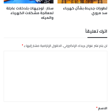
د
ة
تطورات جديدة بشأن كهرباء
سنار : توجيهات بتدخلات عاجلة
ن
2
سد مروي
لمعالجة مشكلات الكهرباء
د
5
والمياه
ر
م
ا
ي
اترك تعليقاً
و
2
0
لن يتم نشر عنوان بريدك الإلكتروني.
الحقول الإلزامية مشار إليها بـ
*
2
ا
6
ل
ت
ع
ل
ي
ق
*
الاسم
*