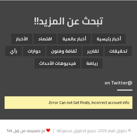
تبحث عن المزيد!!
أخبار رئيسية
أخبار عالمية
اقتصاد
الأخبار
تحقيقات
تقارير
ثقافة وفنون
حوارات
رأي
رياضة
فيديوهات الأحداث
@on Twitter
Error Can not Get Posts, Incorrect account info.
© حقوق النشر 2026، جميع الحقوق محفوظة |
تم تصميمه من قِبل Tek