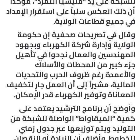
للشبكة على يد “مليشيا التمرد”، مؤكداً
أن ذلك انعكس سلباً على استقرار الإمداد
في جميع قطاعات الولاية.
وقال في تصريحات صحفية إن حكومة
الولاية وإدارة شركة الكهرباء وبجهود
المهندسين والعمال نجحوا في تأهيل
جزء كبير من المحطات والأسلاك
والأعمدة رغم ظروف الحرب والتحديات
المالية، مشيراً إلى أن العمل جارٍ لتخفيف
المعاناة وتوفير الكهرباء قدر الإمكان.
وأوضح أن برنامج الترشيد يعتمد على
كمية “الميقاواط” الواصلة للشبكة من
التوليد ويتم توزيعها عبر جدول زمني
للخطوط. وأضاف أن الزيادة أو النقصان