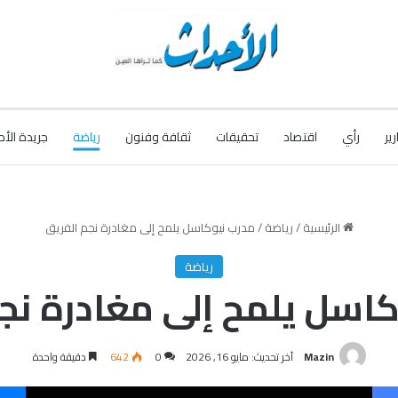
رير
رأي
اقتصاد
تحقيقات
ثقافة وفنون
رياضة
جريدة الأح
الرئيسية
/
رياضة
/
مدرب نيوكاسل يلمح إلى مغادرة نجم الفريق
رياضة
اسل يلمح إلى مغادرة نج
Mazin
آخر تحديث: مايو 16, 2026
0
642
دقيقة واحدة
فيسبوك
‫X