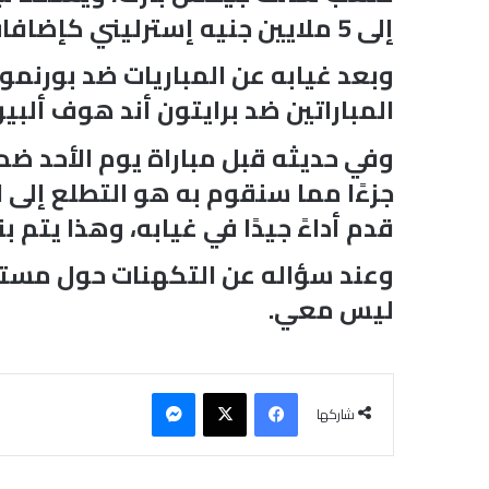
إلى 5 ملايين جنيه إسترليني كإضافات، والتي دُفعت لإيفرتون في يناير 2023.
وبعد غيابه عن المباريات ضد بورنم
المباراتين ضد برايتون أند هوف ألب
وفي حديثه قبل مباراة يوم الأحد ضد
جزءًا مما سنقوم به هو التطلع إلى ا
قدم أداءً جيدًا في غيابه، وهذا يتم 
وعند سؤاله عن التكهنات حول مستقب
ليس معي.
فيسبوك
‫X
ماسنجر
شاركها