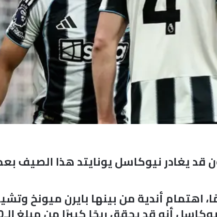
ن قد يغادر نيوكاسل يونايتد هذا الصيف بعد 
وردون، البالغ من العمر 25 عامًا، اهتمام أندية من بينها با