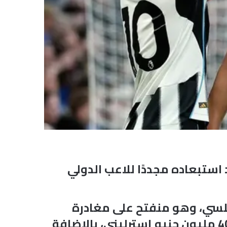
استبعاده مجددًا للاعب الدولي
يرن ميونخ وتشيلسي، وهو منفتح على مغادرة
ملعب سانت جيمس بارك، ويعتقد نيوكاسل أنه قد يحقق ربحًا كبيرًا من مبلغ الـ40 مليون جنيه إسترليني، بالإضافة