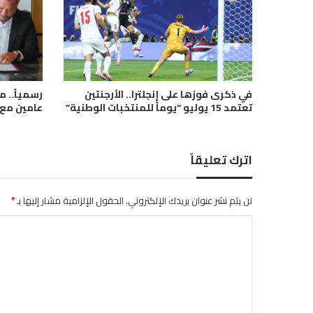
ض
اً
ل
ل
ت
ع
ا
في ذكرى فوزها على إنجلترا.. الأرجنتين
رسمياً.. 
ق
تعتمد 15 يوليو “يوماً للمنتخبات الوطنية”
عامين مع 
د
م
ع
اترك تعليقاً
ك
ا
ر
لن يتم نشر عنوان بريدك الإلكتروني.
الحقول الإلزامية مشار إليها بـ
*
ي
ك
ا
ح
ل
ت
ى
ت
2
ع
0
2
ل