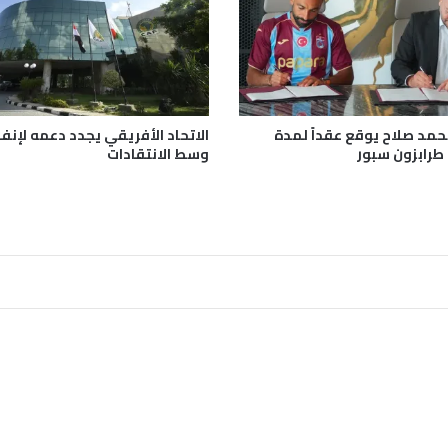
ن
ي
ة
ت
و
ث
ق
محمد صلاح يوقع عقداً لمدة
الاتحاد الأفريقي يجدد دعمه لإنفا
آ
طرابزون سبور
وسط الانتقادات
ث
ا
ر
ا
ل
ح
ر
ب