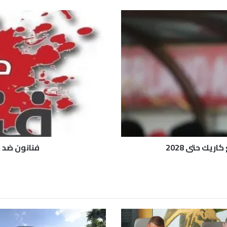
ف
ن
ا
ن
و
ن
ض
د
ا
ل
ح
ر
ب
ريك حتى 2028
فنانون ضد ا
.
.
ر
ؤ
ي
ة
ف