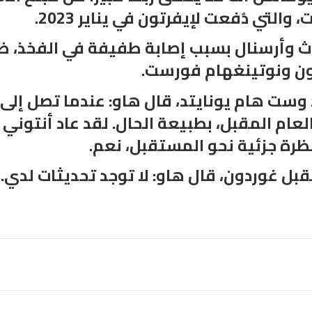
وث وأرسنال بسبب إصابة طفيفة في الفخذ، ظل
يون ونوتينغهام فورست.
 وست هام يونايتد، قال هاو: عندما تصل إلى
لعام المقبل، بطبيعة الحال. لقد عاد أنتوني ل
بنظرة جزئية نحو المستقبل، نعم.
ل غوردون، قال هاو: لا توجد تحديثات لدي.