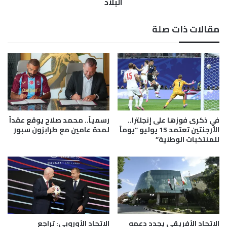
ي
البلاد
د
خ
ا
ي
مقالات ذات صلة
ت
ل
م
م
ص
ن
ر
ت
ل
خ
م
ب
ب
ا
ا
ل
ر
ر
في ذكرى فوزها على إنجلترا..
رسمياً.. محمد صلاح يوقع عقداً
ا
أ
الأرجنتين تعتمد 15 يوليو “يوماً
لمدة عامين مع طرابزون سبور
ة
س
للمنتخبات الوطنية”
ا
ا
ل
ل
أ
أ
ر
خ
ج
ض
ن
ر
ت
ب
الاتحاد الأفريقي يجدد دعمه
الاتحاد الأوروبي: تراجع
ي
ع