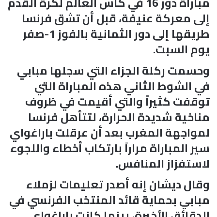
مباراة دور 16 في كأس العالم لكرة القدم
إلى معركة عنيفة، قبل أن تشق فرنسا
طريقها إلى دور الثمانية بالفوز 1-صفر
يوم السبت.
وحسمت ركلة الجزاء التي سجلها مبابي
في الشوط الثاني هذه المباراة التي
توقفت كثيراً والتي أقيمت في ظروف
مناخية شديدة الحرارة، لتتأهل فرنسا
لمواجهة المغرب بعد أن عرقلت باراغواي
سير المباراة مراراً بارتكاب أخطاء واللجوء
لاستفزاز المنافس.
وقال ديشان إنه أصدر تعليمات لزملاء
مبابي بحماية قائد المنتخب الفرنسي في
الدقائق الأخيرة، بينما كانت باراغواي