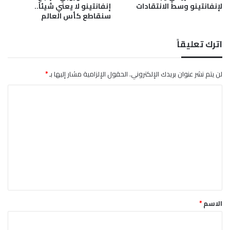
لإنفانتينو وسط الانتقادات
إنفانتينو لا يعني شيئاً..
ن
د
سنقاطع كأس العالم
ع
و
د
اترك تعليقاً
ت
ه
إ
لن يتم نشر عنوان بريدك الإلكتروني.
الحقول الإلزامية مشار إليها بـ
*
ل
ا
ى
ا
ل
ل
ت
ب
ل
ع
ا
ل
د
ي
ق
*
الاسم
*