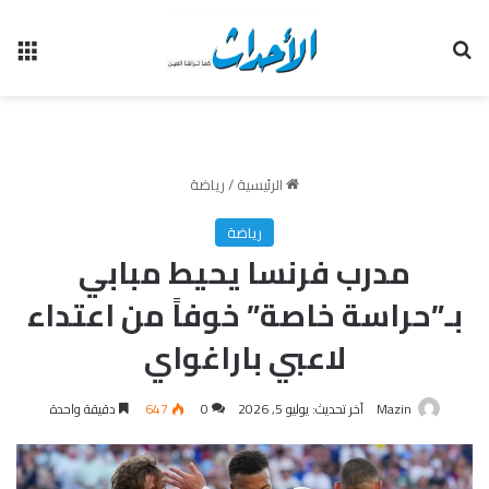
بحث عن
الق
الرئيسية
/
رياضة
رياضة
مدرب فرنسا يحيط مبابي
بـ”حراسة خاصة” خوفاً من اعتداء
لاعبي باراغواي
Mazin
آخر تحديث: يوليو 5, 2026
0
647
دقيقة واحدة