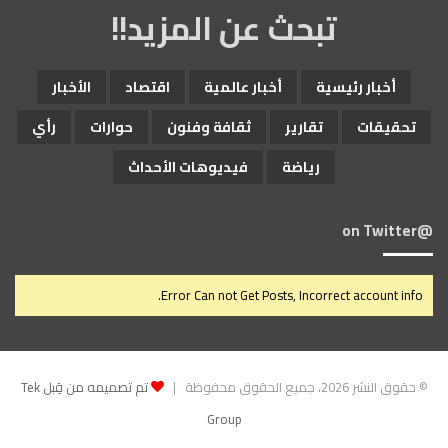
تبحث عن المزيد!!
أخبار رئيسية
أخبار عالمية
اقتصاد
الأخبار
تحقيقات
تقارير
ثقافة وفنون
حوارات
رأي
رياضة
فيديوهات الأحداث
@on Twitter
Error Can not Get Posts, Incorrect account info.
© حقوق النشر 2026، جميع الحقوق محفوظة |
تم تصميمه من قِبل Tek
Group