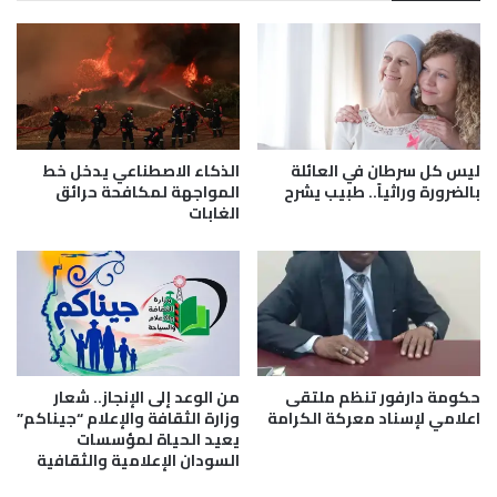
ا
ت
ل
د
س
ر
ل
ي
ا
ب
م
و
و
ا
ا
ل
ليس كل سرطان في العائلة
الذكاء الاصطناعي يدخل خط
ل
و
بالضرورة وراثياً.. طبيب يشرح
المواجهة لمكافحة حرائق
م
الغابات
ر
ح
ش
ب
ا
ة
ل
ا
ع
ل
ا
حكومة دارفور تنظم ملتقى
من الوعد إلى الإنجاز.. شعار
م
اعلامي لإسناد معركة الكرامة
وزارة الثقافة والإعلام “جيناكم”
ي
يعيد الحياة لمؤسسات
ة
السودان الإعلامية والثقافية