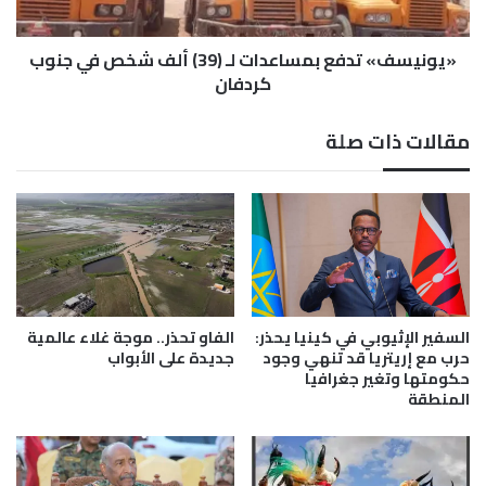
م
»
ل
ت
ي
«يونيسف» تدفع بمساعدات لـ (39) ألف شخص في جنوب
د
ش
ف
كردفان
ي
ع
ا
ب
مقالات ذات صلة
ب
م
ا
س
ل
ا
م
ع
س
د
ي
ا
ر
ت
ا
ل
ت
ـ
السفير الإثيوبي في كينيا يحذر:
الفاو تحذر.. موجة غلاء عالمية
ع
(
حرب مع إريتريا قد تنهي وجود
جديدة على الأبواب
ل
3
حكومتها وتغير جغرافيا
المنطقة
ى
9
ا
)
ل
أ
أ
ل