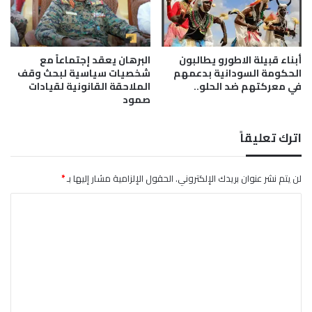
ب
ف
ي
ش
ض
خ
ص
أبناء قبيلة الاطورو يطالبون
البرهان يعقد إجتماعاً مع
ف
الحكومة السودانية بدعمهم
شخصيات سياسية لبحث وقف
ي
في معركتهم ضد الحلو..
الملاحقة القانونية لقيادات
ج
صمود
ن
و
ب
اترك تعليقاً
ك
ر
لن يتم نشر عنوان بريدك الإلكتروني.
الحقول الإلزامية مشار إليها بـ
*
د
ف
ا
ا
ن
ل
ت
ع
ل
ي