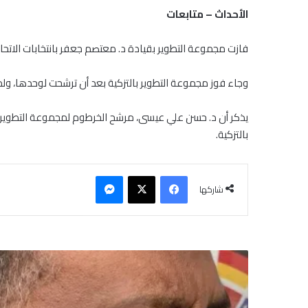
الأحداث – متابعات
فازت مجموعة التطوير بقيادة د. معتصم جعفر بانتخابات الاتحاد الس
وجاء فوز مجموعة التطوير بالتزكية بعد أن ترشحت لوحدها، ول
يذكر أن د. حسن علي عيسى، مرشح الخرطوم لمجموعة التطوير 
بالتزكية.
فيسبوك
‫X
ماسنجر
شاركها
ح
ر
ب
ا