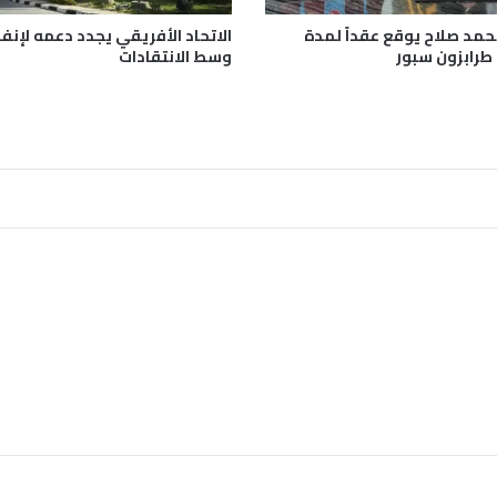
ك
ه
محمد صلاح يوقع عقداً لمدة
الاتحاد الأفريقي يجدد دعمه لإنفا
ر
طرابزون سبور
وسط الانتقادات
ب
ا
ء