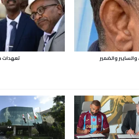
ا
ت
م
ن
ر
ئ
ي
س
ا
السايبر والضمير
تعهدات من
ل
و
ز
ر
ا
ء
ب
ش
أ
ن
ا
ل