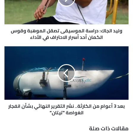
ل
ج
ا
ك
وليد الجاك: دراسة الموسيقى تصقل الموهبة وقوس
:
د
الكمان أحد أسرار الاحتراف في الأداء
ر
ا
ب
س
ع
ة
د
ا
3
ل
أ
م
ع
و
و
س
ا
ي
م
ق
بعد 3 أعوام من الكارثة.. نشر التقرير النهائي بشأن انفجار
م
ى
ن
الغواصة "تيتان"
ت
ا
ص
ل
مقالات ذات صلة
ق
ك