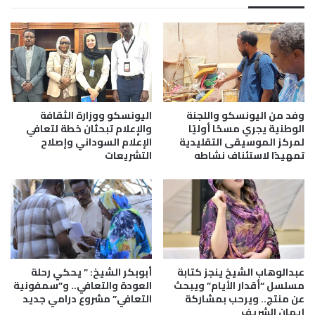
ل
ا
ا
ر
ل
ث
م
ة
و
.
ه
.
ب
ن
ة
ش
وفد من اليونسكو واللجنة
اليونسكو ووزارة الثقافة
و
ر
الوطنية يجري مسحًا أوليًا
والإعلام تبحثان خطة لتعافي
ق
ا
لمركز الموسيقى التقليدية
الإعلام السوداني وإصلاح
و
تمهيدًا لاستئناف نشاطه
التشريعات
ل
س
ت
ا
ق
ل
ر
ك
ي
م
ر
ا
ا
ن
ل
عبدالوهاب الشيخ ينجز كتابة
أبوبكر الشيخ: ” يحكي رحلة
أ
ن
مسلسل “أقدار الأيام” ويبحث
العودة والتعافي.. و”سمفونية
ح
ه
عن منتج.. ويرحب بمشاركة
التعافي” مشروع درامي جديد
د
ا
إيمان الشريف