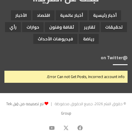
أخبار رئيسية
أخبار عالمية
اقتصاد
الأخبار
تحقيقات
تقارير
ثقافة وفنون
حوارات
رأي
رياضة
فيديوهات الأحداث
@on Twitter
Error Can not Get Posts, Incorrect account info.
© حقوق النشر 2026، جميع الحقوق محفوظة |
تم تصميمه من قِبل Tek
Group
‫X
فيسبوك
‫YouTube