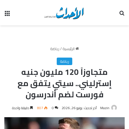
بحث عن
الق
الرئيسية
/
رياضة
رياضة
متجاوزاً 120 مليون جنيه
إسترليني.. سيتي يتفق مع
فورست لضم أندرسون
Mazin
آخر تحديث: يونيو 26, 2026
0
807
دقيقة واحدة