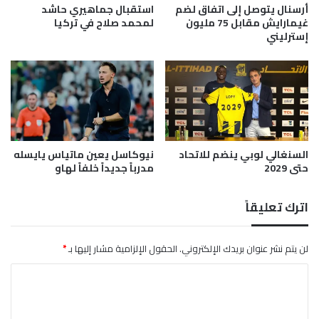
س
ن
أرسنال يتوصل إلى اتفاق لضم
استقبال جماهيري حاشد
ا
ف
غيمارايش مقابل 75 مليون
لمحمد صلاح في تركيا
ل
س
إسترليني
ع
ه
ا
م
ل
س
م
ؤ
و
ل
ي
السنغالي لوبي ينضم للاتحاد
نيوكاسل يعين ماتياس يايسله
ة
حتى 2029
مدرباً جديداً خلفاً لهاو
ا
ل
خ
اترك تعليقاً
س
ا
ر
لن يتم نشر عنوان بريدك الإلكتروني.
الحقول الإلزامية مشار إليها بـ
*
ة
ا
أ
م
ل
ا
ت