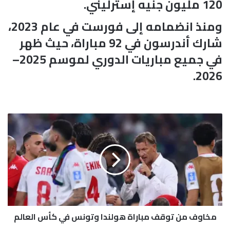
120 مليون جنيه إسترليني.
ومنذ انضمامه إلى فورست في عام 2023،
شارك أندرسون في 92 مباراة، حيث ظهر
في جميع مباريات الدوري لموسم 2025–
2026.
م
خ
ا
و
ف
م
ن
ت
و
مخاوف من توقف مباراة هولندا وتونس في كأس العالم
ق
ف