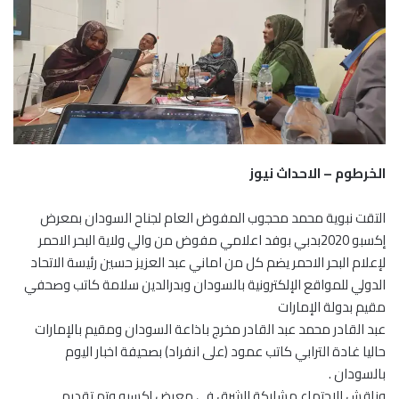
الخرطوم – الاحداث نيوز
التقت نبوية محمد محجوب المفوض العام لجناح السودان بمعرض
إكسبو 2020بدبي بوفد اعلامي مفوض من والي ولاية البحر الاحمر
لإعلام البحر الاحمر يضم كل من اماني عبد العزيز حسين رئيسة الاتحاد
الدولي للمواقع الإلكترونية بالسودان وبدرالدين سلامة كاتب وصحفي
مقيم بدولة الإمارات
عبد القادر محمد عبد القادر مخرج باذاعة السودان ومقيم بالإمارات
حاليا غادة الترابي كاتب عمود (على انفراد) بصحيفة اخبار اليوم
بالسودان .
وناقش الاجتماع مشاركة الشرق في معرض إكسبو وتم تقديم