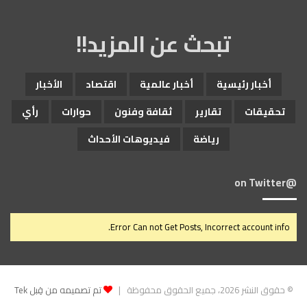
تبحث عن المزيد!!
أخبار رئيسية
أخبار عالمية
اقتصاد
الأخبار
تحقيقات
تقارير
ثقافة وفنون
حوارات
رأي
رياضة
فيديوهات الأحداث
@on Twitter
Error Can not Get Posts, Incorrect account info.
© حقوق النشر 2026، جميع الحقوق محفوظة |
تم تصميمه من قِبل Tek