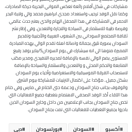
مشاركات في شكل أفلام رائعة تعكس المواني البحرية حركة الصادرات،
وكما نقل الوفد ترحيب واستعداد مجدي ابراهيم محمد والي ولاية البحر
الاحمر في المشاركة في هذا المحفل الهام والذي يعتبر حدث عالمي
وفرصة طيبة للاستثمار في السياحة والتجارة والتعدبن. وفي إطار نشر
ثقافة المجتمع السوداني بين الشعوب العربية والأجنبية وتقديم
السودان بصورة تليق بجمالة واصالة اهلة تقدم الوالي بهذه المبادرة
المميزة منوها الي انه سيشارك في يوم السودان5/يناير بوفد رفيع
المستوى يضم الوالي نفسه بالإضافة لمديره التنفيدي ومدير مكتب
المتابعة والحكم المحلي و والتعدبن والاستثمار والسياحة بالإضافة
لاستصحاب الفرقة الموسيقية والاستعراضية وأحياء يوم السودان
بشكل جميل.. مؤكدا على اكتمال الترتيبات للمشاركة بيوم الشرق
والوقوف بجانب جناح السودان ودعمة حتى الختام في مارس وفي ختام
هذا اللقاء أكد الوفد الصحفي الاهتمام بتغطية جميع الفعاليات التي
تخص جناح السودان بجانب الإعلاميين من داخل وخارج السودان الذين
بادروا بجميع التغطيات للفعاليات التي تمت بجناح السودان.
أكسبو
السودان
بورتسودان
دبي