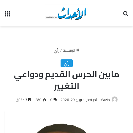
بحث عن
الق
الرئيسية
/
رأي
رأي
مابين الحرس القديم ودواعي
التغيير
Mazin
آخر تحديث: يونيو 29, 2026
0
280
3 دقائق