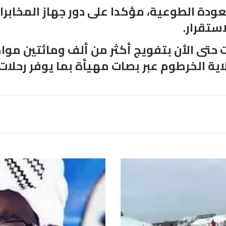
عودة الطوعية، مؤكدا على دور جهاز المخاب
ستقرار.
امت حتى الٱن بتفويج أكثر من ألف ومائتين 
ية الخرطوم عبر بصات مهيأة بما يوفر رحلات م
م
ا
ل
م
ن
ت