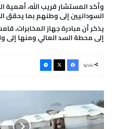
وأكد المستشار قريب الله، أهمية ال
السودانيين إلى وطنهم بما يحقق الا
يذكر أن مبادرة جهاز المخابرات، ق
إلى محطة السد العالي ومنها إلى ولا
فيسبوك
‫X
ماسنجر
شاركها
ا
ل
س
و
د
ا