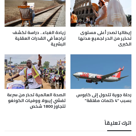
ر
ن
ع
ي
ل
ل
ى
ت
ح
ق
إيطاليا تصدر أعلى مستوى
زيادة الغباء.. دراسة تكشف
ق
ي
تحذير من الحر لجميع مدنها
تراجعاً في القدرات العقلية
ي
ب
الكبرى
البشرية
ب
ن
ة
ا
ت
ئ
ح
ب
و
ا
ي
ل
ذ
و
ه
رحلة جوية تتحول إلى كابوس
الصحة العالمية تحذر من سرعة
ز
بسبب “4 كلمات مقلقة”
تفشي إيبولا ووفيات الكونغو
ب
ي
تتجاوز 1800 شخص
اً
ر
و
ل
أ
د
اترك تعليقاً
م
ا
و
ئ