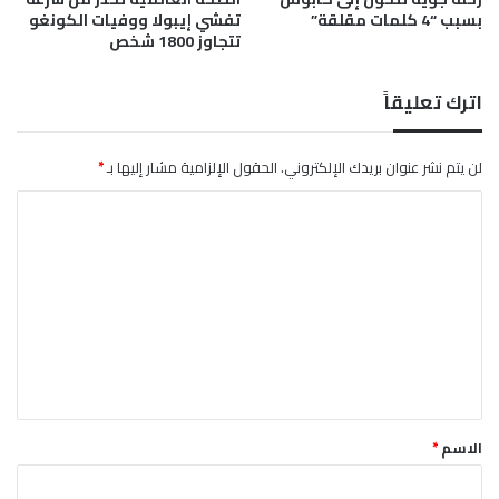
بسبب “4 كلمات مقلقة”
تفشي إيبولا ووفيات الكونغو
ا
ع
تتجاوز 1800 شخص
ت
ل
ى
ا
اترك تعليقاً
ل
ا
ن
لن يتم نشر عنوان بريدك الإلكتروني.
الحقول الإلزامية مشار إليها بـ
*
ت
ا
ه
ا
ل
ك
ت
ا
ت
ع
ا
ل
ل
ج
ي
س
ق
ي
*
م
الاسم
*
ة
ل