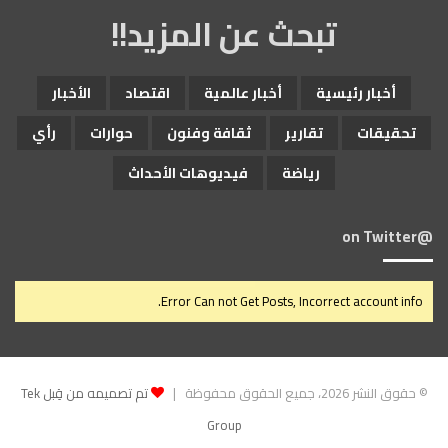
تبحث عن المزيد!!
أخبار رئيسية
أخبار عالمية
اقتصاد
الأخبار
تحقيقات
تقارير
ثقافة وفنون
حوارات
رأي
رياضة
فيديوهات الأحداث
@on Twitter
Error Can not Get Posts, Incorrect account info.
© حقوق النشر 2026، جميع الحقوق محفوظة |
تم تصميمه من قِبل Tek
Group