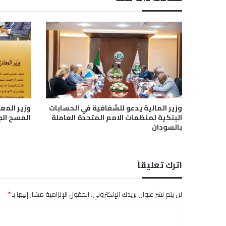
م
ه
ا
ب
م
و
ج
ه
ا
ت
وزير المالية يدعو للشفافية في الحسابات
وزير المع
"
البنكية لمنظمات الامم المتحدة العاملة
المسح ال
ح
بالسودان
ك
و
م
اترك تعليقاً
ة
ا
ل
لن يتم نشر عنوان بريدك الإلكتروني.
الحقول الإلزامية مشار إليها بـ
*
أ
م
ا
ل