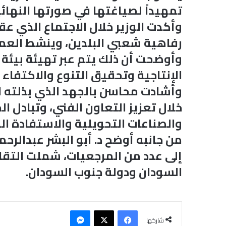
تمهيداً لصياغتها في صورتها النهائي
وأكدت الوزير خلال الاجتماع الذي عق
رفاهية شعبي البلدين، وينشط العملي
وأوضحت أن ذلك يتم عبر تهيئة بيئة 
الإنتاجية وتحقيق التنوع والاكتفاء ا
وأشادت محاسن بالجهد الذي بذلته ا
خلال تعزيز التعاون الفني، وتبادل ال
والصناعات التحويلية والاستفادة الم
من جانبه أوضح د. أبو البشر عبدالرح
إلى عدد من المرجعيات، شملت التقار
السودان ودولة جنوب السودان.
فيسبوك
‫X
ماسنجر
شاركها