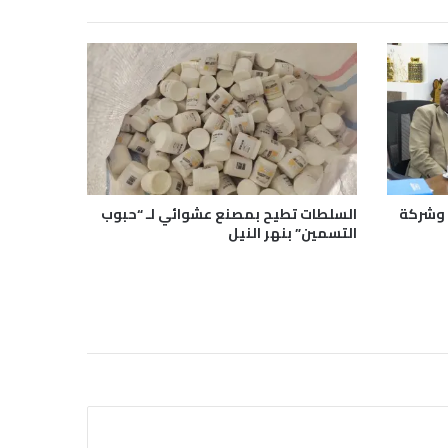
ت) وشركة
السلطات تطيح بمصنع عشوائي لـ “حبوب
التسمين” بنهر النيل