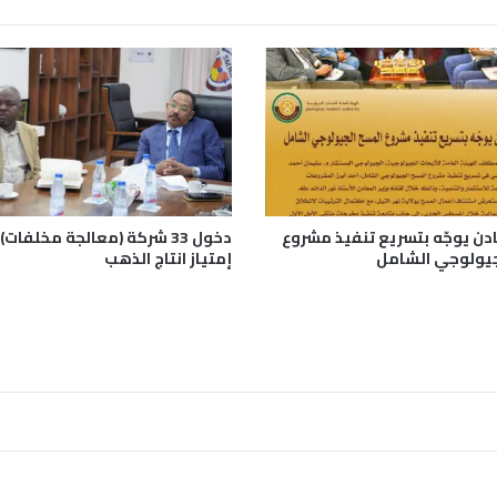
ك
ا
ت
ج
د
ي
د
ة
ف
ي
ادن يوجّه بتسريع تنفيذ مشروع
دخول 33 شركة (معالجة مخلفا
غ
جيولوجي الشامل
إمتياز انتاج الذهب
ب
ي
ش