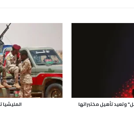
ا
ل
م
ل
ي
ش
ي
ا
ت
ر
ت
ك
ب
" وتعيد تأهيل مختبراتها
المليشيا ت
ا
ن
ت
ه
ا