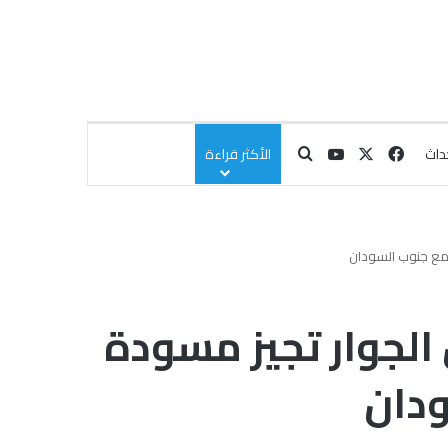
‫X
فيسبوك
‫YouTube
بحث عن
داث
الأكثر قراءة
ن مع جنوب السودان
 الجوار تجيز مسودة
ودان