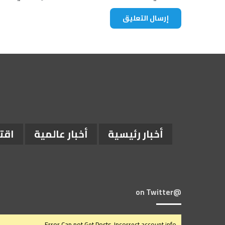
ل
و
ط
ن
ي
ة
أخبار رئيسية
أخبار عالمية
اقت
@on Twitter
Error Can not Get Posts, Incorrect account info.