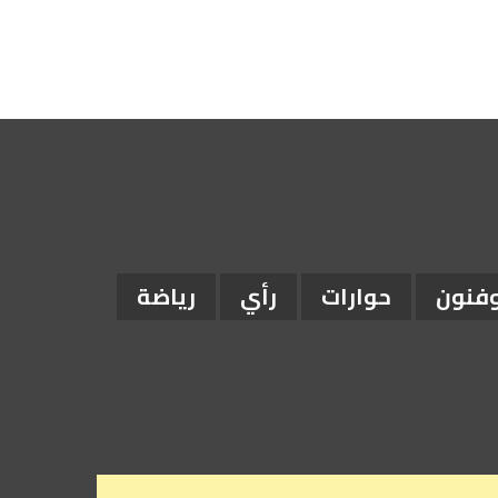
وفنون
حوارات
رأي
رياضة