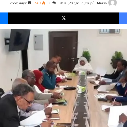
Mazin
آخر تحديث: مايو 20, 2026
0
563
دقيقة واحدة
فيسبوك
‫X