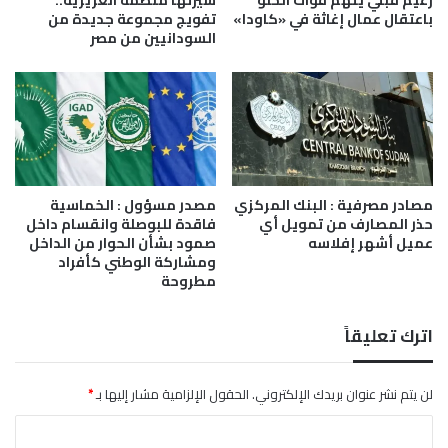
زعيم قبلي يتهم قوات الحلو
سيرتها منظمة العزيزية..
ع
باعتقال عمال إغاثة في «كاودا»
تفويج مجموعة جديدة من
ا
السودانيين من مصر
م
ل
ب
ا
ل
ج
ن
مصادر مصرفية : البنك المركزي
مصدر مسؤول : الخماسية
ي
حذر المصارف من تمويل أي
فاقدة للبوصلة وانقسام داخل
ه
عميل أشهر إفلاسه
صمود بشأن الحوار من الداخل
و
ومشاركة الوطني كأفراد
ت
مطروحة
ش
ت
ر
اترك تعليقاً
ط
ا
لن يتم نشر عنوان بريدك الإلكتروني.
الحقول الإلزامية مشار إليها بـ
*
ل
ت
ا
ع