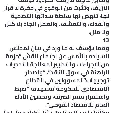
النزيف، وتثّبت من الوقوع في حفرة لا قرار
لها، تنهض لها سلطة سداتها التضحية
والفداء، والتقشّف، والعمل الجاد بلا كلل
ولا ملل.
13
ومما يؤسف له ما ورد في بيان لمجلس
السيادة بالأمس عن اجتماع ناقش “حزمة
من الإجراءات والتدابير لمعالجة التحديات
الراهنة في سوق النقد”، “وإصدار
توجيهات” لمسؤولين في القطاع
الاقتصادي للحكومة تستهدف “ضبط
واستقرار سعر الصرف، وتحسين الأداء
العام للاقتصاد القومي”.
وكأننا يا زيد لا رحنا ولا جئنا، تكرار ممل لما