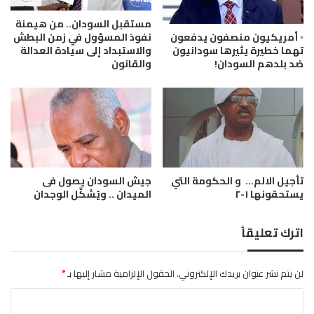
س
ع
مستقبل السودان.. من هيمنة
ر
◦ أمريكيون منصفون يدفعون
نفوذ المسؤول في زمن البطش
تهما خطيرة يثيرها سودانيون
والاستبداد إلى سيادة العدالة
ا
ضد بلدهم السودان!
والقانون
ل
ص
ر
ف
تأجيل الالم… و الحكومة التي
جيش السودان يصول فى
يستحقونها ١-٢
الميدان .. ويُشكِّل الوجدان
اترك تعليقاً
لن يتم نشر عنوان بريدك الإلكتروني.
الحقول الإلزامية مشار إليها بـ
*
ا