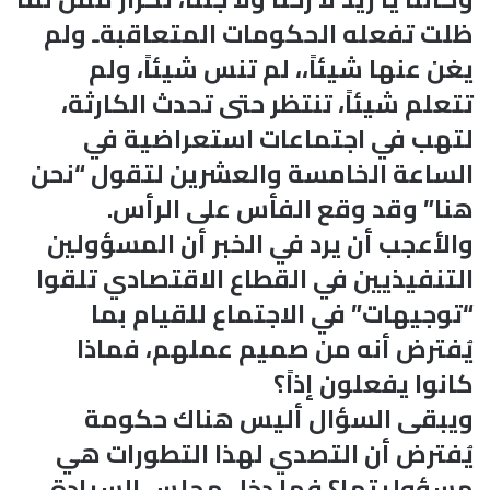
ظلت تفعله الحكومات المتعاقبةـ ولم
يغن عنها شيئاً،، لم تنس شيئاً، ولم
تتعلم شيئاً، تنتظر حتى تحدث الكارثة،
لتهب في اجتماعات استعراضية في
الساعة الخامسة والعشرين لتقول “نحن
هنا” وقد وقع الفأس على الرأس.
والأعجب أن يرد في الخبر أن المسؤولين
التنفيذيين في القطاع الاقتصادي تلقوا
“توجيهات” في الاجتماع للقيام بما
يُفترض أنه من صميم عملهم، فماذا
كانوا يفعلون إذاً؟
ويبقى السؤال أليس هناك حكومة
يُفترض أن التصدي لهذا التطورات هي
مسؤوليتها؟ فما دخل مجلس السيادة