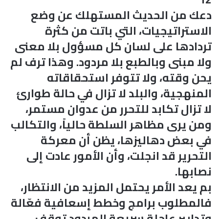
دعك من الحديث المستهلك عن وضع
الاستراتيجيات، التي باتت من كثرة
تردادها على لسان كل مسؤول بلا معنى
ولا مبنى وبالطبع بلا مردود. وهذا ترف لم
يحن وقته، ولا تتوفر استحقاقاته
المنهجية، والبلد لا تزال في حالة طوارئ
لا تزال تكابد للتحرر من عدوان مستمر،
ومن يرى مظاهر السلطة حالياً، والتكالب
في بعض دهاليزها، يظن أن معركة
التحرير قد انجلت، وأن الأمور عادت إلى
نصابها.
بم يعد الأمر يحتمل المزيد من الانتظار،
فالمطلوب برامج وخطط إسعافية فعّالة
وتدابير عاجلة سريعة المردود توقف