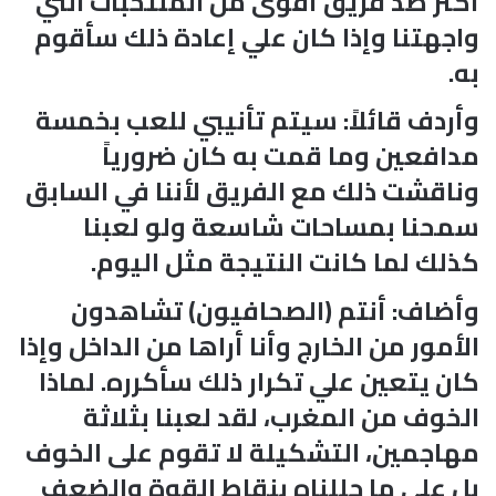
أكثر ضد فريق أقوى من المنتخبات التي
واجهتنا وإذا كان علي إعادة ذلك سأقوم
به.
وأردف قائلاً: سيتم تأنيبي للعب بخمسة
مدافعين وما قمت به كان ضرورياً
وناقشت ذلك مع الفريق لأننا في السابق
سمحنا بمساحات شاسعة ولو لعبنا
كذلك لما كانت النتيجة مثل اليوم.
وأضاف: أنتم (الصحافيون) تشاهدون
الأمور من الخارج وأنا أراها من الداخل وإذا
كان يتعين علي تكرار ذلك سأكرره. لماذا
الخوف من المغرب، لقد لعبنا بثلاثة
مهاجمين، التشكيلة لا تقوم على الخوف
بل على ما حللناه بنقاط القوة والضعف