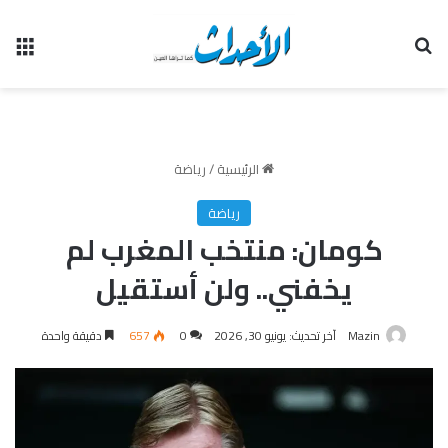
بحث عن
الق
الرئيسية
/
رياضة
رياضة
كومان: منتخب المغرب لم
يخفني.. ولن أستقيل
Mazin
آخر تحديث: يونيو 30, 2026
0
657
دقيقة واحدة