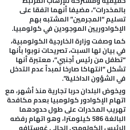
حقيقية ومشتركة للإرهاب المرتبط
بالمخدرات”، مضيفا أنهما اتفقا على
تسليم “المجرمين” المشتبه بهم
الإكوادوريين الموجودين في كولومبيا.
كما وصفت وزارة الخارجية الكولومبية،
في بيان لها السبت، تصريحات نوبوا بأنها
“تطفل من رئيس أجنبي”، معتبرة أنها
تشكل “انتهاكا صارخا لمبدأ عدم التدخل
في الشؤون الداخلية”.
ويخوض البلدان حربا تجارية منذ أشهر، مع
اتهام الإكوادور كولومبيا بعدم مكافحة
تهريب المخدرات على طول حدودهما
البالغة 586 كيلومترا، وهو اتهام رفضه
الرئيس الكولومبي الحالي غوستافو