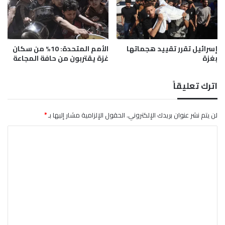
ت
ا
ر
ب
ف
ا
ع
س
س
ت
إسرائيل تقرر تقييد هجماتها
الأمم المتحدة: 10% من سكان
ق
بغزة
غزة يقتربون من حافة المجاعة
ه
ف
د
ا
ا
اترك تعليقاً
ل
ف
ت
م
ه
ح
لن يتم نشر عنوان بريدك الإلكتروني.
الحقول الإلزامية مشار إليها بـ
*
د
ط
ي
ة
ا
د
ز
ل
ا
ت
ب
ا
ع
ر
ل
و
ج
ي
ي
ق