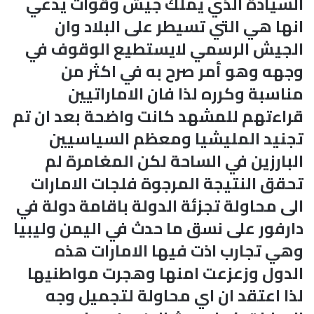
السيادة الذي يملك جيش وقوات يدعي
انها هي التي تسيطر على البلاد وان
الجيش الرسمي لايستطيع الوقوف في
وجهه وهو أمر صرح به في اكثر من
مناسبة وكرره لذا فان الاماراتيين
قراءتهم للمشهد كانت واضحة بعد ان تم
تجنيد المليشيا ومعظم السياسيين
البارزين في الساحة لكن المغامرة لم
تحقق النتيجة المرجوة فلجات الامارات
الى محاولة تجزئة الدولة باقامة دولة في
دارفور على نسق ما حدث في اليمن وليبيا
وهي تجارب اذت فيها الامارات هذه
الدول وزعزعت امنها وهجرت مواطنيها
لذا اعتقد ان اي محاولة لتجميل وجه