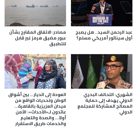
ي
بٌ
ا
ع
س
ل
ي
ى
ش
أ
عبد الرحمن السيد.. هل يصبح
مصادر: الاتفاق المقترح بشأن
ا
ع
أول سيناتور أمريكي مسلم؟
عبور مضيق هرمز غير قابل
م
للتطبيق
ت
ل
ا
ب
ا
ل
ذ
ا
ك
الشهري: التحالف البحري
العودة إلى الديار… بين أشواق
ر
الدولي يهدف إلى حماية
الوطن وتحديات الواقع من
ة
المصالح المشتركة للمجتمع
ميدان العزيزية بالقاهرة…
.
الدولي
عائدون لـ«الأحداث»: الأمن
أولاً… والصحة والتعليم
والخدمات طريق الاستقرار