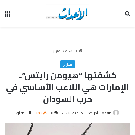
بحث عن
الق
الرئيسية
/
تقارير
تقارير
كشفتها “هيومن رايتس”..
الإمارات هي اللاعب الأساسي في
حرب السودان
Mazin
آخر تحديث: مايو 28, 2026
0
682
3 دقائق