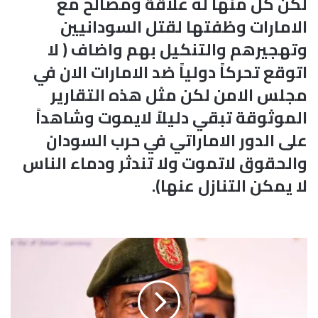
لكن كل منها له علاقة ومصالح مع
الامارات وظفتها لقتل السودانيين
وتهجيرهم والتنكيل بهم واضاف ( لا
اتوقع تحركاً دولياً ضد الامارات الان في
مجلس الامن لكن مثل هذه التقارير
الموثوقة تبقي دليلاً لايموت وشاهداً
على الدور الاماراتي في حرب السودان
والحقوق لاتموت ولا تندثر ودماء الناس
لا يمكن التنازل عنها).
ا
ل
س
و
د