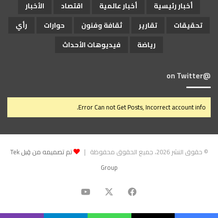
أخبار رئيسية
أخبار عالمية
اقتصاد
الأخبار
تحقيقات
تقارير
ثقافة وفنون
حوارات
رأي
رياضة
فيديوهات الأحداث
@on Twitter
Error Can not Get Posts, Incorrect account info.
© حقوق النشر 2026، جميع الحقوق محفوظة |
تم تصميمه من قِبل Tek
Group
‫X
فيسبوك
‫YouTube