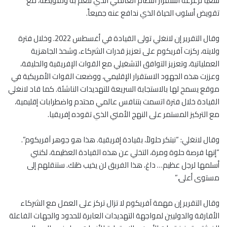
سعياً لزعزعة استقرار النظام العالمي الذي ننعم به وتقويضه، مع
تقويض أسلوب الحياة الذي ندافع عنه جميعاً.
وقال التقرير إن لانغلي تولى القيادة في أغسطس 2022. وخلال فترة
ولايته، ركزت آفريكوم على تعزيز قدرات الشركاء، وشحذ الجاهزية
العملياتية، وتعزيز التوافق التشغيلي مع القوات الإفريقية والحليفة،
وعززت هذه الجهود الاستقرار الإقليمي، ووضعت القوات الأمريكية في
موقع يسمح لها بالاستجابة السريعة للتهديدات الناشئة. كما قاد لانغلي
القيادة خلال فترة اتسمت بتنافس عالمي محتدم واضطرابات إقليمية،
مع التركيز المستمر على النهج الأمني الذي تقوده إفريقيا.
وقال لانغلي: “نبتكر حلولاً، بقيادة إفريقية. هذا هو جوهر آفريكوم”.
“إنها فرصة حلوة ومرة، التخلي عن هذه القيادة العظيمة، لكنني
أسلمها لرجل عظيم… داغ، هذا الفريق لن يخيب ظنك. ستنقلهم إلى
مستوى أعلى.”
وقال التقرير إن مهمة آفريكوم لا تزال تركز على العمل مع الشركاء
الأفارقة والدوليين لمواجهة التهديدات العابرة للحدود والجهات الفاعلة