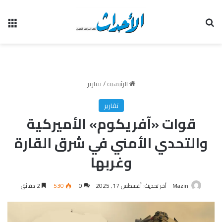
بحث عن
الق
الرئيسية
/
تقارير
تقارير
قوات «آفريكوم» الأميركية
والتحدي الأمني في شرق القارة
وغربها
Mazin
آخر تحديث: أغسطس 17, 2025
0
530
2 دقائق