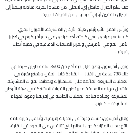
حيث سلم الجنرال مايكل إي. لانغلي، من مشاة البحرية، قيادته رسمياً إلى
الجنرال داغفين آر. إم. أندرسون، من القوات الجوية.
وترأس الحفل نائب رئيس هيئة الأركان المشتركة، الأميرال البحري
كريستوفر غرادي. وفي كلمته، أكد غرادي على دور آفريكوم في تعزيز
الأمن القومي الأمريكي وتعزيز العلاقات الدفاعية في جميع أنحاء
إفريقيا.
وتولى أندرسون، وهو طيار لديه أكثر من 3400 ساعة طيران – بما في
ذلك 738 ساعة في القتال – القيادة خلال الحفل، ويتمتع بخبرة في
العمليات السريعة القائمة على الاستخبارات وتخطيط القوات المشتركة.
وتشمل مهامه السابقة مدير تطوير القوات المشتركة في هيئة الأركان
المشتركة، وقيادة قيادة العمليات الخاصة في إفريقيا وقوة المهام
المشتركة – كوارتز.
وقال أندرسون: “لست جديداً على تحديات إفريقيا”. وأنا على دراية تامة
بالتهديدات المتزايدة حول العالم التي تتنافس على النفوذ في القارة،