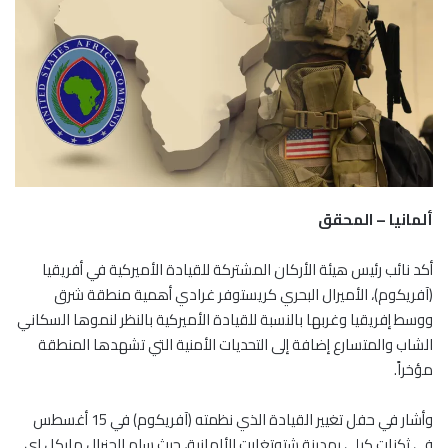
ألمانيا – المحقق
أكد نائب رئيس هيئة الأركان المشتركة للقيادة الأميركية في أفريقيا
(آفريكوم)، الأميرال البحري كريستوفر غرادي أهمية منطقة شرق
ووسط إفريقيا وغربها بالنسبة للقيادة الأميركية بالنظر لنموها السكاني
الشاب والمتسارع إضافة إلى التحديات الأمنية التي تشهدها المنطقة
مؤخراً.
وأشار في حفل تغيير القيادة الذي نظمته (آفريكوم) في 15 أغسطس
في ثكنات كيلي بمدينة شتوتغارت الألمانية، حيث سلم الجنرال مايكل إي.