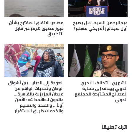
ت
ا
و
ع
ت
ي
ج
ب
عبد الرحمن السيد.. هل يصبح
مصادر: الاتفاق المقترح بشأن
و
ز
أول سيناتور أمريكي مسلم؟
عبور مضيق هرمز غير قابل
ي
ي
للتطبيق
ع
ا
ش
د
ع
ة
ب
ف
ه
ر
ا
ص
ا
الشهري: التحالف البحري
العودة إلى الديار… بين أشواق
ل
الدولي يهدف إلى حماية
الوطن وتحديات الواقع من
ع
المصالح المشتركة للمجتمع
ميدان العزيزية بالقاهرة…
م
الدولي
عائدون لـ«الأحداث»: الأمن
ل
أولاً… والصحة والتعليم
ل
والخدمات طريق الاستقرار
ل
ع
اترك تعليقاً
ا