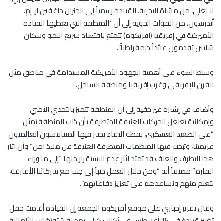
لا نغلي، من مشاة البحرية، القيادة رسمياً إلى الجنرال داغفين آر. إم.
أندرسون، من القوات الجوية إلى أن “المنطقة التي تغطيها القيادة
الأميركية في إفريقيا (آفريكوم) تتمتع باقتصاد سريع النمو وسكان
شابين يُقدمون عائداً ديمقراطياً”.
وسلط الضوء على أهمية الجهود الأمريكية المستدامة في مناطق مثل
القرن الإفريقي وغرب إفريقيا ومنطقة الساحل.
وأضاف في إشارة غير خفية إلى أن المنطقة تتميز بالتحدي الأمني
وإمكانية تغلغل الحركات العنيفة المتطرفة بأن ذات المنطقة تمثل
“على الصعيد العسكري، نقطة التقاء يختبر فيها المتنافسون العالميون
عزيمتنا، وتبحث فيها المنظمات المتطرفة العنيفة عن ملاذ آمن” وأن آثار
هذا التطرف والعنف قد تمتد آثار عدم الاستقرار منها “إلى ما وراء
القارة.” مضيفاً أنه “ومن خلال العمل جنباً إلى جنب مع شركائنا الأفارقة،
نتعلم منهم ونساعدهم على تعزيز دفاعاتهم”.
وقال تقرير إخباري على موقع آفريكوم الجمعة إن القيادة أقامت حفل
تغيير قيادة في 15 أغسطس في ثكنات كيلي بمدينة شتوتغارت الألمانية،