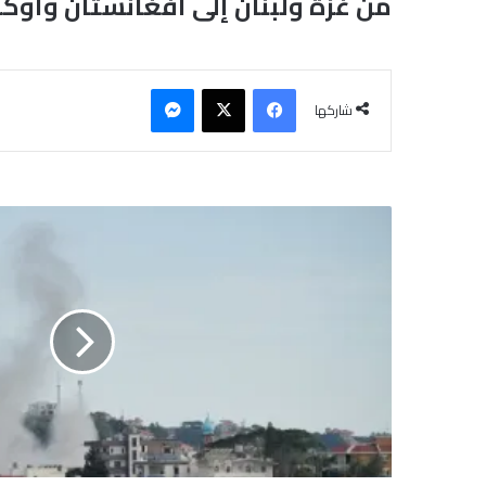
من غزة ولبنان إلى أفغانستان وأوكران
فيسبوك
‫X
ماسنجر
شاركها
و
ا
ش
ن
ط
ن
ت
ع
ا
ق
ب
9