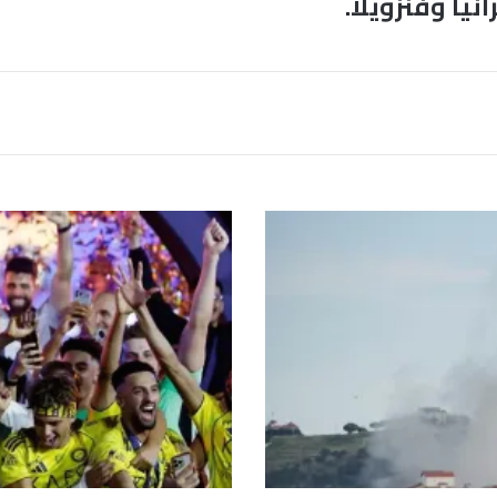
يا وفنزويلا.
ر
و
ن
ا
ل
د
و
ي
ق
و
د
ا