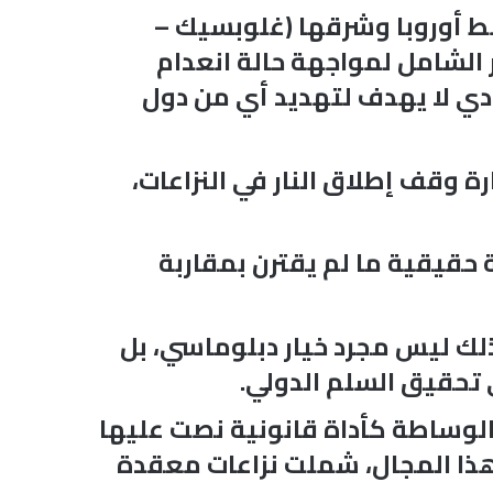
ط أوروبا وشرقها (غلوبسيك –
الحوار الشامل لمواجهة حالة انعدام
ادي لا يهدف لتهديد أي من دول
رة وقف إطلاق النار في النزاعات،
 حقيقية ما لم يقترن بمقاربة
لك ليس مجرد خيار دبلوماسي، بل
 تحقيق السلم الدولي.
الوساطة كأداة قانونية نصت عليها
ا إلى أن بلاده تمتلك خبرة تمتد لأكثر من 25 عاما في هذا المجال، شملت نزاعات معقدة