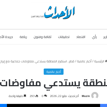
رير
رأي
اقتصاد
تحقيقات
ثقافة وفنون
رياضة
جريدة الأح
الرئيسية
/
أخبار عالمية
/
قطر.. استقرار المنطقة يستدعي مفاوضات جماعية مع إيران
أخبار عالمية
لمنطقة يستدعي مفاوضات ج
Mazin
آخر تحديث: مايو 22, 2026
0
293
دقيقة واحدة
فيسبوك
‫X