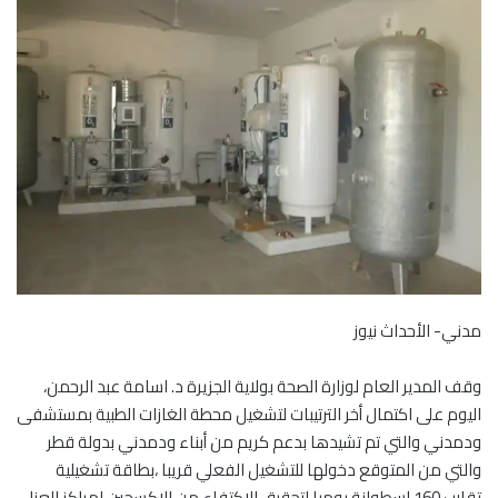
مدني- الأحداث نيوز
وقف المدير العام لوزارة الصحة بولاية الجزيرة د. اسامة عبد الرحمن،
اليوم على اكتمال أخر الترتيبات لتشغيل محطة الغازات الطبية بمستشفى
ودمدني والتي تم تشيدها بدعم كريم من أبناء ودمدني بدولة قطر
والتي من المتوقع دخولها للتشغيل الفعلي قريبا ،بطاقة تشغيلية
تقارب 160 اسطوانة يوميا لتحقيق الاكتفاء من الاكسجين لمراكز العزل