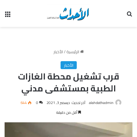
بحث عن
الق
الرئيسية
/
الأخبار
الأخبار
قرب تشغيل محطة الغازات
الطبية بمستشفى مدني
alahdathadmin
آخر تحديث: ديسمبر 3, 2021
0
644
أقل من دقيقة