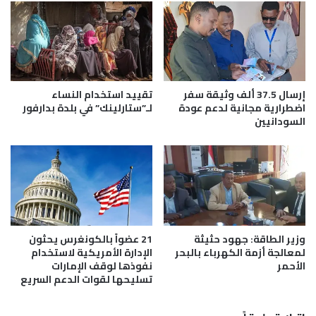
ن
ت
ه
م
ر
ن
ا
ح
ل
ق
ن
ط
ي
ر
إرسال 37.5 ألف وثيقة سفر
تقييد استخدام النساء
ل
ف
اضطرارية مجانية لدعم عودة
لـ”ستارلينك” في بلدة بدارفور
السودانيين
و
ز
ا
ق
ا
ت
ل
ا
وزير الطاقة: جهود حثيثة
21 عضواً بالكونغرس يحثون
أ
لمعالجة أزمة الكهرباء بالبحر
الإدارة الأمريكية لاستخدام
م
الأحمر
نفوذها لوقف الإمارات
ا
تسليحها لقوات الدعم السريع
م
ع
م