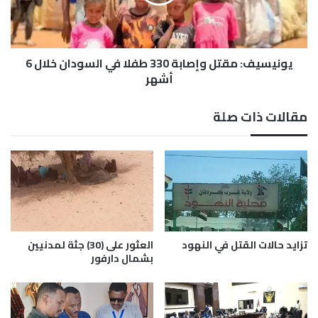
ح
ي
ق
ف
ي
:
ق
م
ف
يونيسيف: مقتل وإصابة 330 طفلا في السودان خلال 6
ق
ي
ت
أشهر
ا
ل
ن
و
مقالات ذات صلة
ت
إ
ه
ص
ا
ا
ك
ب
ا
ة
ت
3
ا
3
ل
0
أ
ط
تزايد حالات القتل في النهود
العثور على (30) جثة لمدنيين
ب
ف
بشمال دارفور
ي
ل
ض
ا
و
ف
ا
ي