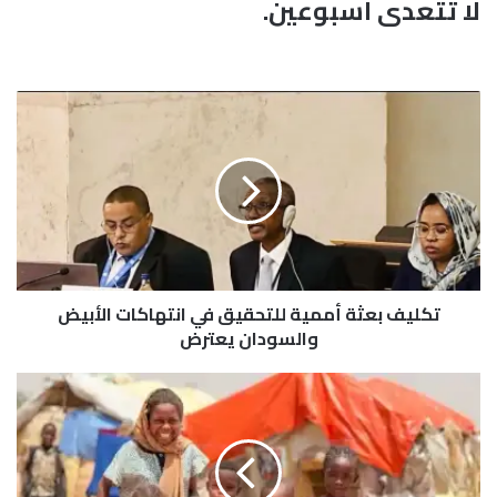
لا تتعدى اسبوعين.
ت
ك
ل
ي
ف
ب
ع
ث
ة
تكليف بعثة أممية للتحقيق في انتهاكات الأبيض
أ
م
والسودان يعترض
م
ي
ي
ة
و
ل
ن
ل
ي
ت
س