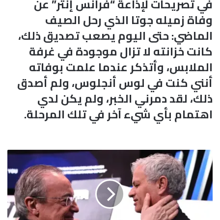
في تصريحات لإذاعة “فرانس إنتر” عن
وفاة زميله جوتا الذي رحل الصيف
الماضي: حتى اليوم يصعب تصديق ذلك،
كانت خزانته لا تزال موجودة في غرفة
الملابس، وأتذكر عندما علمت بوفاته
أنني كنت في لوس أنجلوس، ولم أصدق
ذلك، لقد دمرني الخبر، ولم يكن لدي
اهتمام بأي شيء آخر في تلك المرحلة.
ب
ي
ر
ي
ز
ي
ع