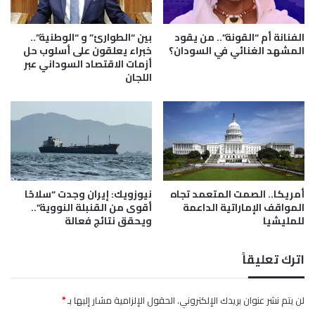
ه
ت
د
ن
ا
ي
الفنانة أم “القونة”.. من يقود
بين “الطوارئ” و “الوطنية”..
ل
ا
المشهد الغنائي في السودان؟
خبراء يعلقون على أسلوب حل
ت
أزمات الاقتصاد السوداني عبر
ه
اللجان
م
و
و
ي
ي
ع
ل
ق
ا
د
ل
م
خ
ش
ا
ا
أمريكا.. الصمت المتعمد تجاه
نيوزويك: إيران وجدت “سلاحًا
ر
و
المواقف الإماراتية الداعمة
أقوى من القنبلة النووية”..
ج
ر
للمليشيا
ويحقق نتائج فعالة
ي
ا
.
ت
.
أ
اترك تعليقاً
م
ن
ي
لن يتم نشر عنوان بريدك الإلكتروني.
الحقول الإلزامية مشار إليها بـ
*
ة