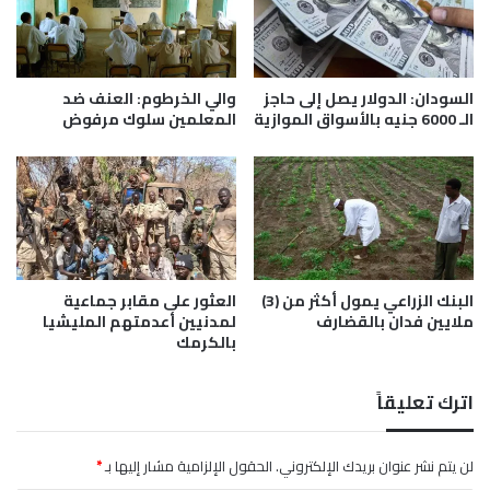
و
س
ة
ل
ا
ع
ل
ا
ب
السودان: الدولار يصل إلى حاجز
والي الخرطوم: العنف ضد
ل
ر
الـ 6000 جنيه بالأسواق الموازية
المعلمين سلوك مرفوض
ا
ه
س
ا
ت
ن
ر
ل
ا
ح
ت
و
ي
ا
ج
ر
البنك الزراعي يمول أكثر من (3)
العثور على مقابر جماعية
ملايين فدان بالقضارف
لمدنيين أعدمتهم المليشيا
ي
س
بالكرمك
ة
ي
ا
س
اترك تعليقاً
ي
س
و
لن يتم نشر عنوان بريدك الإلكتروني.
الحقول الإلزامية مشار إليها بـ
*
د