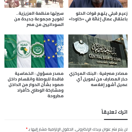
ة
و
ا
ا
زعيم قبلي يتهم قوات الحلو
سيرتها منظمة العزيزية..
ل
ت
باعتقال عمال إغاثة في «كاودا»
تفويج مجموعة جديدة من
س
السودانيين من مصر
ج
و
ا
د
ه
ا
ل
ن
ق
و
ص
ا
ر
س
ه
مصادر مصرفية : البنك المركزي
مصدر مسؤول : الخماسية
ت
ا
حذر المصارف من تمويل أي
فاقدة للبوصلة وانقسام داخل
ق
ع
عميل أشهر إفلاسه
صمود بشأن الحوار من الداخل
ر
ل
ومشاركة الوطني كأفراد
ا
ى
مطروحة
ر
ا
ه
ل
اترك تعليقاً
ش
ر
ك
لن يتم نشر عنوان بريدك الإلكتروني.
الحقول الإلزامية مشار إليها بـ
*
ا