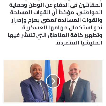
المقاتلين في الدفاع عن الوطن وحماية
المواطنين، مؤكداً أن القوات المسلحة
والقوات المساندة تمضي بعزم وإصرار
نحو استكمال مهامها العسكرية
وتطهير كافة المناطق التي تنتشر فيها
المليشيا المتمردة.
ر
ئ
ي
س
م
ج
ل
س
ح