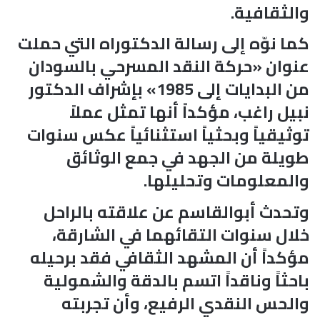
والثقافية.
كما نوّه إلى رسالة الدكتوراه التي حملت
عنوان «حركة النقد المسرحي بالسودان
من البدايات إلى 1985» بإشراف الدكتور
نبيل راغب، مؤكداً أنها تمثل عملاً
توثيقياً وبحثياً استثنائياً عكس سنوات
طويلة من الجهد في جمع الوثائق
والمعلومات وتحليلها.
وتحدث أبوالقاسم عن علاقته بالراحل
خلال سنوات التقائهما في الشارقة،
مؤكداً أن المشهد الثقافي فقد برحيله
باحثاً وناقداً اتسم بالدقة والشمولية
والحس النقدي الرفيع، وأن تجربته