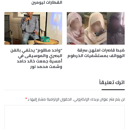
ه
القطارات ليومين
ب
ة
ا
ك
ل
و
م
ر
م
ا
ي
س
ز
ا
ضبط قاصرات امتهن سرقة
“واحد مظلوم” يحتفي بالفن
و
الهواتف بمستشفيات الخرطوم
البصري والموسيقى في
أمسية جمعت خالد حامد
وشمت محمد نور
اترك تعليقاً
لن يتم نشر عنوان بريدك الإلكتروني.
الحقول الإلزامية مشار إليها بـ
*
ا
ل
ت