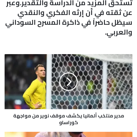
تستحق المزيد من الدراسة والتقدير.وعبر
عن ثقته في أن إرثه الفكري والنقدي
سيظل حاضراً في ذاكرة المسرح السوداني
والعربي.
م
د
ي
ر
م
ن
ت
خ
ب
مدير منتخب ألمانيا يكشف موقف نوير من مواجهة
أ
ل
كوراساو
م
ا
ح