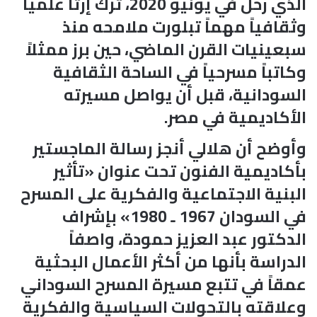
الذي رحل في يونيو 2020، ترك إرثاً علمياً
وثقافياً مهماً تبلورت ملامحه منذ
سبعينيات القرن الماضي، حين برز ممثلاً
وكاتباً مسرحياً في الساحة الثقافية
السودانية، قبل أن يواصل مسيرته
الأكاديمية في مصر.
وأوضح أن هلالي أنجز رسالة الماجستير
بأكاديمية الفنون تحت عنوان «تأثير
البنية الاجتماعية والفكرية على المسرح
في السودان 1967 ـ 1980» بإشراف
الدكتور عبد العزيز حمودة، واصفاً
الدراسة بأنها من أكثر الأعمال البحثية
عمقاً في تتبع مسيرة المسرح السوداني
وعلاقته بالتحولات السياسية والفكرية