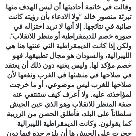
وقالت في خاتمة أحاديثها أن ليس الهدف منها
تبرئة منصور خالد “ولا الادعاء بأن رؤيته كانت
صائبة في نتائجها. إلا أنها لا تريد اختزاله في
صورة خصم للديمقراطية أو منظر للانقلاب”.
ولكن إذا كانت الديمقراطية التي عنتها هنا هي
الليبرالية، والسودان هو مجال تطبيقها، فهو
خصم مؤكد لها. وليس يغنيه دون ذلك أن يعتقد
في صلاحها في منشئها في الغرب ونفعها لأن
صلاحها للغرب ليس موضوعي، أو ما خرجت
لمؤاخذته عليه. ولا أعرف كيف ستنتفي عنه
صفة المنظر للانقلاب وهو الذي عين الجيش
سلطاناً على البلد، فأطلق الحصن من الزريبة
كما يقولون. وكانت الديمقراطية الليبرالية
حجرت على الجيش ها أن يلزم حده فيها دون