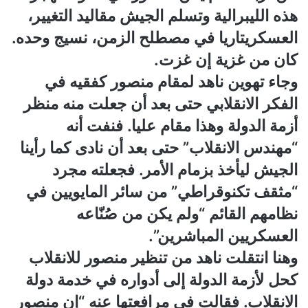
هذه الليبرالية وتسلم الجيش مقاليد التغيير،
العسكريتاريا في مصطلح الزمن، نسيج وحده.
كان من غزية إن غزت.
وجاء تهوين ناهد لمقام منصور كفقيه في
الفكر الانقلابي حتى بعد أن جعلت منه منظر
أزمة الدولة وهذا مقام عليا. فنفت أنه
“مهندس الانقلاب” حتى بعد أن نادى كما رأينا
الجيش ليأخذ بزمام الأمر. فجعلته مجرد
“مثقف تكنوقراطي” من سائر المايويين في
نظامهم القائم “ولم يكن من صُنّاعه
العسكريين المباشرين”.
وهنا انتقلت ناهد من تنظير منصور للانقلاب
كحل لأزمة الدولة إلى أدواره في خدمة دولة
الانقلاب. فقالت في مرافعتها عنه “إن منصور