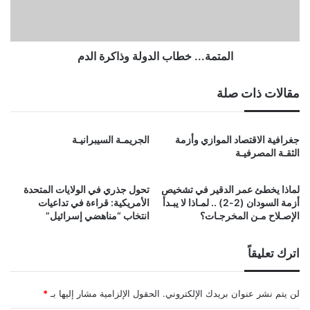
ل
.
ي
.
ب
.
ج
خ
المتمة... خطاب الدولة وذاكرة الدم
ن
ط
و
ا
مقالات ذات صلة
ب
ب
د
ا
ا
ل
جغرافية الاقتصاد الموازي وأزمة
الجريمـة السيبرانيـة
ر
د
الثقـة المصرفيـة
ف
و
و
ل
ر
ة
لماذا يخطئ عمر الدقير في تشخيص
تحول جذري في الولايات المتحدة
و
أزمة السودان (2-2) .. لمـاذا لا يبـدأ
الأمريكية: قراءة في تداعيات
ذ
الإصـلاح مـن المخرجـات؟
انتخاب “مناهضي إسرائيل”
ا
ك
اترك تعليقاً
ر
ة
ا
لن يتم نشر عنوان بريدك الإلكتروني.
الحقول الإلزامية مشار إليها بـ
*
ل