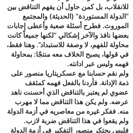
للانقلاب، بل كمن حاول أن يفهم التناقض بين
“الدولة المستوردة” (الحديثة) والمجتمع
الموروث. فطرح أسئلة صعبة وأعطى إجابات
بعضها نافذ والآخر إشكالي “لكنها جميعاً كانت
محاولة للفهم، لا وصفة للاستبداد”. وهنا فقط،
في قولها، يصبح الخلاف معه منتجًا: بمحاولة
فهمه وليس عبر ادانته.
ولم نقم حسابنا مع عسكريتاريا منصور على
ذمة الإدانة. فأردنا بالفعل فهمه كمثقف
عضوي لم يعتبر بالتناقض الذي أحسنت ناهد
عرضه. ولم يكن هذا التناقض مما لا مهرب
منه. ففكر غيره من معاصريه في أزمة الدولة
ولم يقعوا في هذا التناقض ضربة لازب.
فليس يحتكر منصور التفكير في أزمة الدولة