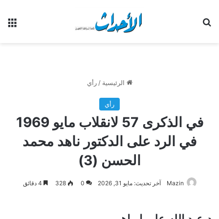
بحث عن
الق
الرئيسية
/
رأي
رأي
في الذكرى 57 لانقلاب مايو 1969
في الرد على الدكتور ناهد محمد
الحسن (3)
Mazin
آخر تحديث: مايو 31, 2026
0
328
4 دقائق