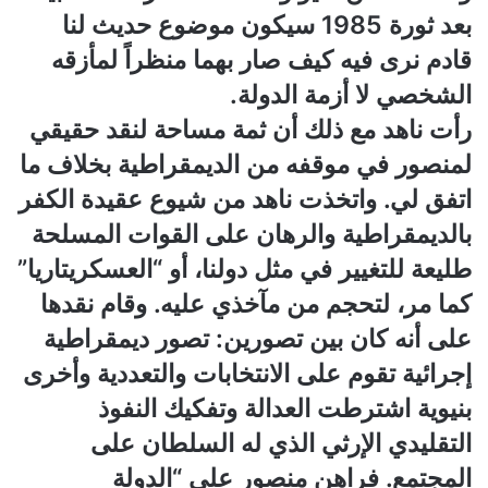
بعد ثورة 1985 سيكون موضوع حديث لنا
قادم نرى فيه كيف صار بهما منظراً لمأزقه
الشخصي لا أزمة الدولة.
رأت ناهد مع ذلك أن ثمة مساحة لنقد حقيقي
لمنصور في موقفه من الديمقراطية بخلاف ما
اتفق لي. واتخذت ناهد من شيوع عقيدة الكفر
بالديمقراطية والرهان على القوات المسلحة
طليعة للتغيير في مثل دولنا، أو “العسكريتاريا”
كما مر، لتحجم من مآخذي عليه. وقام نقدها
على أنه كان بين تصورين: تصور ديمقراطية
إجرائية تقوم على الانتخابات والتعددية وأخرى
بنيوية اشترطت العدالة وتفكيك النفوذ
التقليدي الإرثي الذي له السلطان على
المجتمع. فراهن منصور على “الدولة