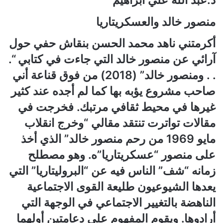
د.عبد الله علي ابراهيم
منصور خالد والعسكريتاريا
أكرمتني ناهد محمد الحسن بنقاش حفي حول
آرائي عن منصور خالد التي جاءت في كتابي “.
. . ومنصور خالد” (2018) من فوق قناعة أني
صاحب مشروع يؤبه بها كما لم أجده عند كثير
غيرها في محيط ثقافي مرتبك. فخرجت في
مقالات تواترت تنتقد مقالي “وخرج انقلاب
مايو 1969 من رحم منصور خالد” الذي أخذ
على منصور “عسكريتاريا”ه. وهو مصطلح
زمانه “شف” الناس فيه عن “البروليتاريا” التي
يعدها الشيوعيون طليعة القوى الاجتماعية
الناهضة بالتغيير الاجتماعي في الوجهة التي
أرادوها. ويقوم المفهوم على دعامتين أولهما