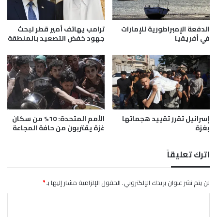
د
م
ث
ط
ع
ا
الدفعة الإمبراطورية للإمارات
ترامب يهاتف أمير قطر لبحث
ن
ر
في أفريقيا
جهود خفض التصعيد بالمنطقة
د
و
ع
ا
م
ل
ج
س
و
ي
ي
و
ل
ل
أ
إسرائيل تقرر تقييد هجماتها
الأمم المتحدة: 10% من سكان
بغزة
غزة يقتربون من حافة المجاعة
و
ك
ر
اترك تعليقاً
ا
ن
ي
لن يتم نشر عنوان بريدك الإلكتروني.
الحقول الإلزامية مشار إليها بـ
*
ا
ا
ل