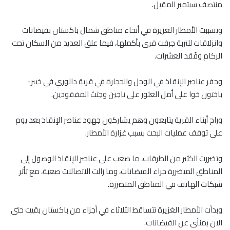
منتصف سبتمبر المقبل.
وتسببت الأمطار الغزيرة في أنحاء مناطق شمال باكستان بفيضانات
وانزلاقات للتربة جرفت قرى بأكملها، فيما علق العديد من السكان تحت
الركام وفُقد العشرات.
وحفر عناصر الإنقاذ في الوحل والحجارة في قرية دالوري في خيبر-
باختون خوا على أمل العثور على ناجين وجثث المفقودين.
وراح أبناء القرية يتابعون وهم يشاركون جهود عناصر الإنقاذ بعد يوم
على توقف عمليات البحث بسبب غزارة الأمطار.
وتضررت الكثير من الطرقات، ما صعب على عناصر الإنقاذ الوصول إلى
المناطق المتضررة جراء الفيضانات، وما زالت الاتصالات صعبة، مع تأثر
شبكات الهاتف في المناطق المتضررة.
وبدأت الأمطار الغزيرة تتساقط الثلاثاء في أجزاء من باكستان بقيت حتى
الآن بمنأى عن الفيضانات.