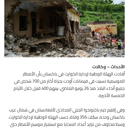
الأحداث – وكالات
أفادت الهيئة الوطنية لإدارة الكوارث في باكستان بأن الأمطار
الموسمية تسببت في فيضانات أودت بحياة أكثر من 700 شخص في
جميع أنحاء البلاد منذ 26 يونيو الماضي، بينهم 400 قتيل خلال الأيام
الخمسة الأخيرة.
وفي إقليم خيبر باختونخوا الجبلي المحاذي لأفغانستان في شمال غرب
باكستان وحده، سجّلت 356 وفاة، حسب الهيئة الوطنية لإدارة الكوارث،
وسط مخاوف من تزايد أعداد الضحايا مع استمرار موسم الأمطار حتى