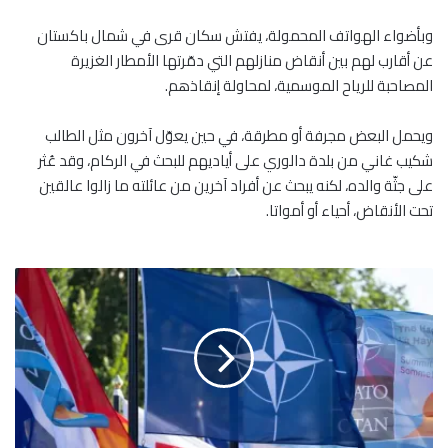
وبأضواء الهواتف المحمولة، يفتش سكان قرى في شمال باكستان
عن أقارب لهم بين أنقاض منازلهم التي دمّرتها الأمطار الغزيرة
المصاحبة للرياح الموسمية، لمحاولة إنقاذهم.
ويحمل البعض مجرفة أو مطرقة، في حين يعوّل آخرون مثل الطالب
شكيب غاني من بلدة دالوري على أياديهم للبحث في الركام، وقد عُثر
على جثّة والده، لكنه يبحث عن أفراد آخرين من عائلته ما زالوا عالقين
تحت الأنقاض، أحياء أو أمواتا.
ا
ج
ت
م
ا
ع
ل
ق
ا