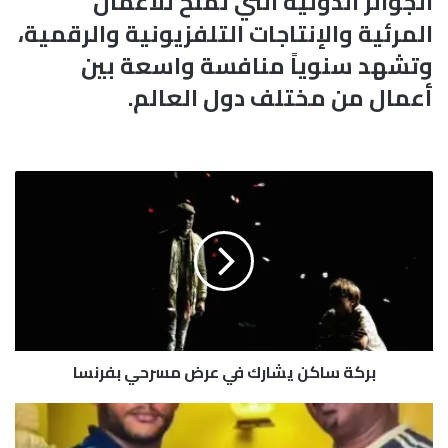
الجوائز الدولية التي تُمنح للأعمال
المرئية والإنتاجات التلفزيونية والرقمية،
وتشهد سنوياً منافسة واسعة بين
أعمال من مختلف دول العالم.
ب
ر
ك
ة
س
ا
ك
ن
ي
بركة ساكن يشارك في عرض مسرحي بفرنسا
ش
ا
ر
ت
ك
ز