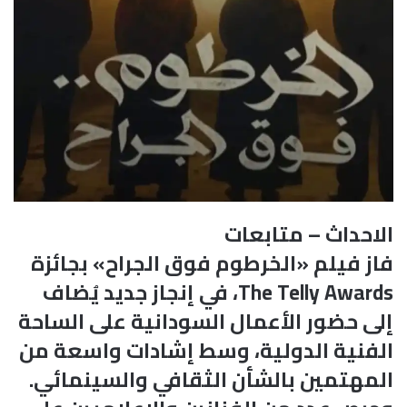
الاحداث – متابعات
فاز فيلم «الخرطوم فوق الجراح» بجائزة
The Telly Awards، في إنجاز جديد يُضاف
إلى حضور الأعمال السودانية على الساحة
الفنية الدولية، وسط إشادات واسعة من
المهتمين بالشأن الثقافي والسينمائي.