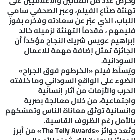
وحرص عدد من الفنانين والإعلاميين على
تهنئة صنّاع الفيلم، وعبر الصحفي سامي
اللباب، الذي عبّر عن سعادته وفخره بفوز
فليمهم ، مقدماً التهنئة لزميله خالد
إبراهيم عويس شريك النجاح مؤكداً أن
الجائزة تمثل إضافة مهمة للاعمال
السودانية.
ويُسلّط فيلم «الخرطوم فوق الجراح»
الضوء على الواقع السوداني وما خلفته
الحرب والأزمات من آثار إنسانية
واجتماعية، من خلال معالجة بصرية
وإنسانية توثق معاناة الناس وتمسّكهم
بالأمل رغم الظروف القاسية.
وتُعد جوائز «The Telly Awards» من أبرز