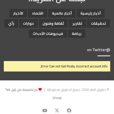
أخبار رئيسية
أخبار عالمية
اقتصاد
الأخبار
تحقيقات
تقارير
ثقافة وفنون
حوارات
رأي
رياضة
فيديوهات الأحداث
@on Twitter
Error Can not Get Posts, Incorrect account info.
© حقوق النشر 2026، جميع الحقوق محفوظة |
تم تصميمه من قِبل Tek
Group
‫X
فيسبوك
‫YouTube