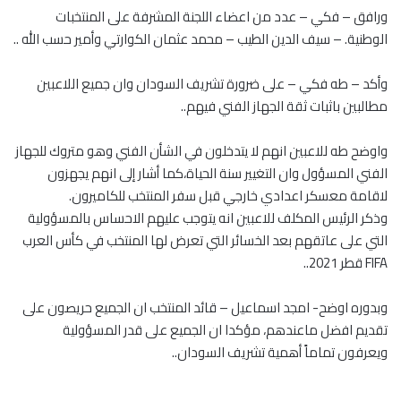
ورافق – فكي – عدد من اعضاء اللجنة المشرفة على المنتخبات
الوطنية. – سيف الدين الطيب – محمد عثمان الكوارتي وأمير حسب الله ..
وأكد – طه فكي – على ضرورة تشريف السودان وان جميع اللاعبين
مطالبين باثبات ثقة الجهاز الفني فيهم..
واوضح طه للاعبين انهم لا يتدخلون في الشأن الفني وهو متروك للجهاز
الفني المسؤول وان التغيير سنة الحياة،كما أشار إلى انهم يجهزون
لاقامة معسكر اعدادي خارجي قبل سفر المنتخب للكاميرون.
وذكر الرئيس المكلف للاعبين انه يتوجب عليهم الاحساس بالمسؤولية
التي على عاتقهم بعد الخسائر التي تعرض لها المنتخب في كأس العرب
FIFA قطر 2021..
وبدوره اوضح- امجد اسماعيل – قائد المنتخب ان الجميع حريصون على
تقديم افضل ماعندهم، مؤكدا ان الجميع على قدر المسؤولية
ويعرفون تماماً أهمية تشريف السودان..