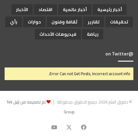
أخبار رئيسية
أخبار عالمية
اقتصاد
الأخبار
تحقيقات
تقارير
ثقافة وفنون
حوارات
رأي
رياضة
فيديوهات الأحداث
@on Twitter
Error Can not Get Posts, Incorrect account info.
© حقوق النشر 2026، جميع الحقوق محفوظة |
تم تصميمه من قِبل Tek
Group
‫X
فيسبوك
‫YouTube