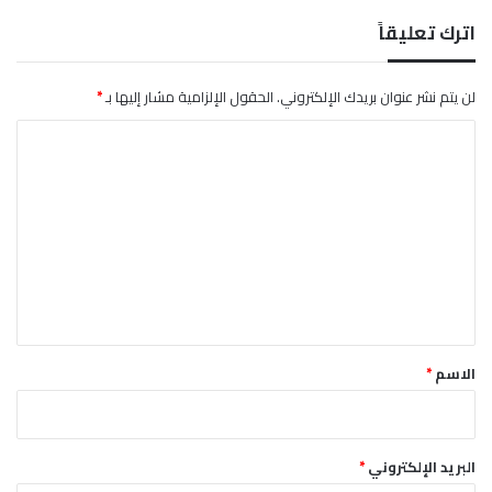
ص
اترك تعليقاً
و
ا
ر
لن يتم نشر عنوان بريدك الإلكتروني.
الحقول الإلزامية مشار إليها بـ
*
ي
ا
خ
ه
ل
ا
ت
ا
ل
ع
ن
ل
و
و
ي
ي
ق
ة
*
الاسم
*
البريد الإلكتروني
*