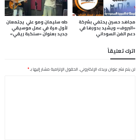
د
م
ا
ا
ن
و
ي
مجاهد حسين يحتفي بشركة
طه سليمان ومو علي يجتمعان
س
«البروف» ويشيد بدورها في
لأول مرة في عمل موسيقي
ط
دعم الفن السوداني
جديد بعنوان «سنكبة ريقي»
ت
ف
ا
اترك تعليقاً
ع
ل
و
لن يتم نشر عنوان بريدك الإلكتروني.
الحقول الإلزامية مشار إليها بـ
*
ا
ا
س
ع
ل
ت
ع
ل
ي
ق