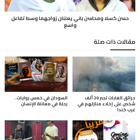
ض
و
م
م
م
حسن كسلا ومحاسن باني يعلنان زواجهما وسط تفاعل
ح
ا
ا
واسع
ر
س
س
ن
مقالات ذات صلة
ا
ب
ت
ا
م
ن
س
ي
ي
ي
ئ
ع
ة
ل
ل
ن
ل
ا
حرائق الغابات تجبر 20 ألف
السودان في خمس روايات..
ف
ن
شخص على إخلاء منازلهم في
رحلة في معاناة الإنسان
ن
ز
غرب كندا
ا
و
ل
ا
س
ج
و
ه