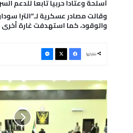
أسلحة وعتادا حربيا تابعا للدعم ال
وقالت مصادر عسكرية لـ”الترا سودا
والوقود، كما استهدفت غارة أخرى حي
فيسبوك
‫X
ماسنجر
شاركها
م
ج
ل
س
ا
ل
و
ز
ر