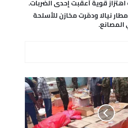
هتزاز قوية أعقبت إحدى الضربات.
ار نيالا ودمّرت مخازن للأسلحة
 المصانع.