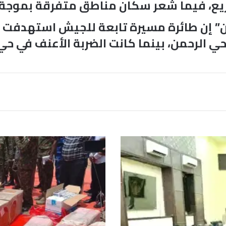
سريع، فيما شعر سكان مناطق متفرقة بموجة ا
ن” إن طائرة مسيرة تابعة للجيش استهدفت مط
 الرحمن، بينما كانت الضربة الأعنف في حي
م
ق
ت
ل
ع
ن
ص
ر
ي