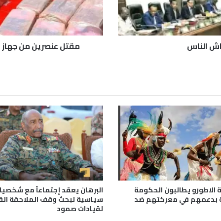
ن
م
ن
ج
اش الناس
مقتل عنصرين من جهاز ال
ه
ا
ز
ا
ل
م
خ
ا
ب
ر
ا
ت
خ
ل
ة الاطورو يطالبون الحكومة
البرهان يعقد إجتماعاً مع شخصيا
ا
ة بدعمهم في معركتهم ضد
سياسية لبحث وقف الملاحقة القا
ل
لقيادات صمود
م