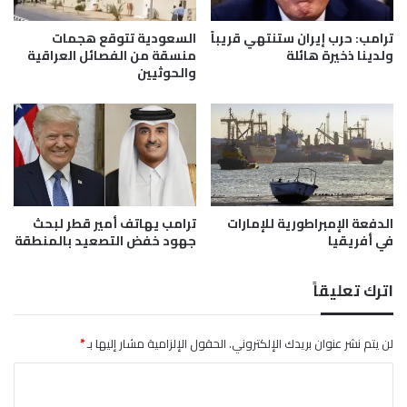
ا
ا
ئ
ث
ترامب: حرب إيران ستنتهي قريباً
السعودية تتوقع هجمات
ر
و
ولدينا ذخيرة هائلة
منسقة من الفصائل العراقية
ا
ل
والحوثيين
ت
ي
ت
ك
ز
ي
و
ة
د
ب
ب
ع
ا
د
ل
الدفعة الإمبراطورية للإمارات
ترامب يهاتف أمير قطر لبحث
ت
في أفريقيا
جهود خفض التصعيد بالمنطقة
و
ح
ق
د
و
ي
اترك تعليقاً
د
ج
و
م
ا
ا
لن يتم نشر عنوان بريدك الإلكتروني.
الحقول الإلزامية مشار إليها بـ
*
س
ع
ت
ا
ة
ط
ت
ل