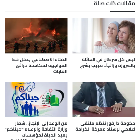
مقالات ذات صلة
ا
م
ل
ل
م
م
و
ه
س
ر
ي
ج
ق
ا
ى
ن
ف
ا
ليس كل سرطان في العائلة
الذكاء الاصطناعي يدخل خط
ي
ل
بالضرورة وراثياً.. طبيب يشرح
المواجهة لمكافحة حرائق
م
الغابات
د
ص
و
ر
ح
و
ة
ا
ل
ل
ل
ع
ا
ا
ف
حكومة دارفور تنظم ملتقى
من الوعد إلى الإنجاز.. شعار
ل
ل
اعلامي لإسناد معركة الكرامة
وزارة الثقافة والإعلام “جيناكم”
م
ا
يعيد الحياة لمؤسسات
ا
م