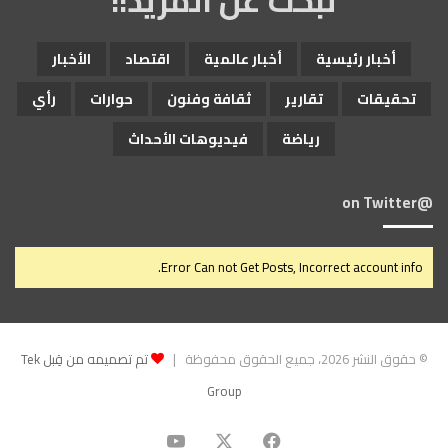
تبحث عن المزيد!!
أخبار رئيسية
أخبار عالمية
اقتصاد
الأخبار
تحقيقات
تقارير
ثقافة وفنون
حوارات
رأي
رياضة
فيديوهات الأحداث
@on Twitter
Error Can not Get Posts, Incorrect account info.
© حقوق النشر 2026، جميع الحقوق محفوظة |
تم تصميمه من قِبل Tek
Group
‫X
فيسبوك
‫YouTube