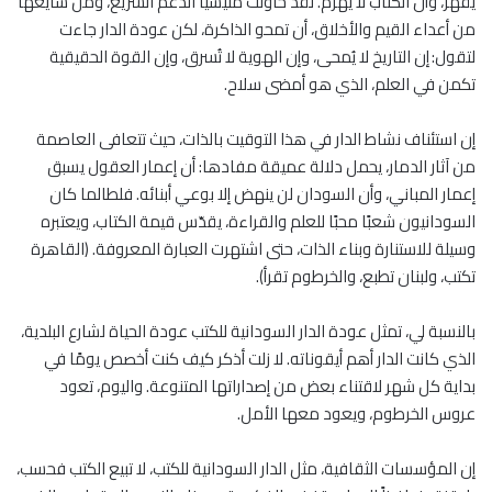
يُقهر، وأن الكتاب لا يُهزم. لقد حاولت مليشيا الدعم السريع، ومن شايعها
من أعداء القيم والأخلاق، أن تمحو الذاكرة، لكن عودة الدار جاءت
لتقول: إن التاريخ لا يُمحى، وإن الهوية لا تُسرق، وإن القوة الحقيقية
تكمن في العلم، الذي هو أمضى سلاح.
إن استئناف نشاط الدار في هذا التوقيت بالذات، حيث تتعافى العاصمة
من آثار الدمار، يحمل دلالة عميقة مفادها: أن إعمار العقول يسبق
إعمار المباني، وأن السودان لن ينهض إلا بوعي أبنائه. فلطالما كان
السودانيون شعبًا محبًا للعلم والقراءة، يقدّس قيمة الكتاب، ويعتبره
وسيلة للاستنارة وبناء الذات، حتى اشتهرت العبارة المعروفة. (القاهرة
تكتب، ولبنان تطبع، والخرطوم تقرأ).
بالنسبة لي، تمثل عودة الدار السودانية للكتب عودة الحياة لشارع البلدية،
الذي كانت الدار أهم أيقوناته. لا زلت أذكر كيف كنت أخصص يومًا في
بداية كل شهر لاقتناء بعض من إصداراتها المتنوعة. واليوم، تعود
عروس الخرطوم، ويعود معها الأمل.
إن المؤسسات الثقافية، مثل الدار السودانية للكتب، لا تبيع الكتب فحسب،