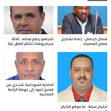
ل
ك
و
ل
ي
ر
ا
ي
شمال كردفان.. إعادة تشكيل
نتنياهو يبتلع لسانه…ثلاثة
ف
مسرح العمليات
سيناريوهات تنتظر اتفاق غزة
ا
ق
م
م
ع
ا
ن
الذاكرة السودانية: شنـدي من
ا
فصيل ثمود إلى نهضة الزراعة
ة
الصناعية
ا
ل
ن
اجتياح سبتة.. ما موقع الكيان
ا