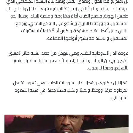
بل تفتح نوافذاً للحوار، وتغذي الفكر، وتعيد بناء النسيج الاجتماعي الذي
مزقته الحرب. لا سيما وأننا في زمنٍ تتكالب فيه قوى الداخل والخارج على
طمس الهوية، فيصبح الكتاب أداة مقاومة، ومنصة للبناء، وجسرًا نحو
المستقبل. فهو يحفظ التاريخ، ويشجع على التفكير النقدي، ويجمع
الناس حول أفكار وقيم مشتركة، ويكون أداةً فاعلةً لاستشراف
المستقبل، والاستدامة بشتى أنواعها المختلفة.
عودة الدار السودانية للكتب، وهي تنهض من جديد، تشبه طائر الفينيق
الذي يخرج من الرماد ليحلق عاليًا، حاملاً معه وعدًا بالاستمرار، وتمنيًا
بالسلام، وحرفًا لا يموت.
شكرًا لآل مكاوي، وشكرًا للدار السودانية للكتب، وهي تعود لتشعل
الخرطوم حرفًا، ووعدًا، وتمنيًا، وتكتب فصلًا جديدًا في قصة الصمود
السوداني.
ح
ت
ي