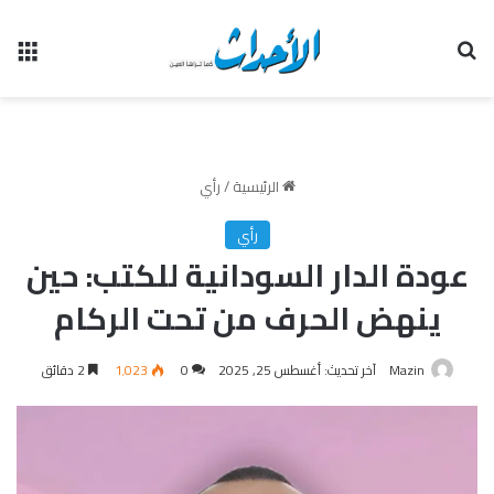
بحث عن
الق
الرئيسية
/
رأي
رأي
عودة الدار السودانية للكتب: حين
ينهض الحرف من تحت الركام
Mazin
آخر تحديث: أغسطس 25, 2025
0
1٬023
2 دقائق