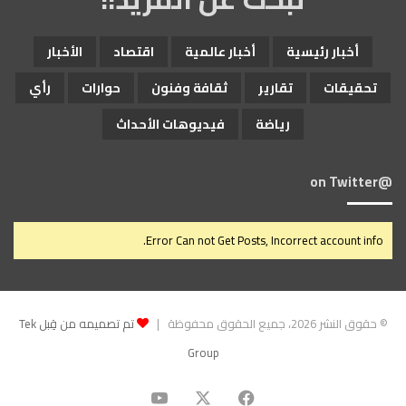
أخبار رئيسية
أخبار عالمية
اقتصاد
الأخبار
تحقيقات
تقارير
ثقافة وفنون
حوارات
رأي
رياضة
فيديوهات الأحداث
@on Twitter
Error Can not Get Posts, Incorrect account info.
© حقوق النشر 2026، جميع الحقوق محفوظة |
تم تصميمه من قِبل Tek
Group
‫X
فيسبوك
‫YouTube