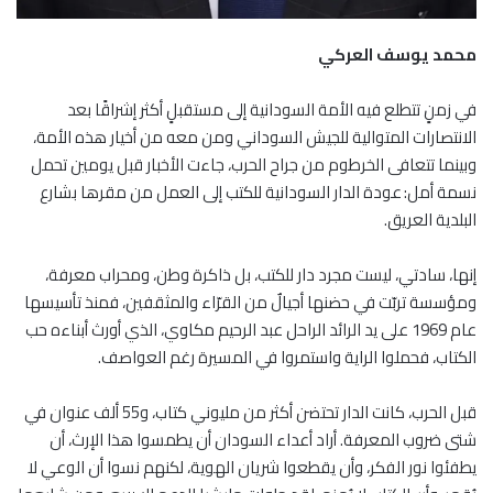
محمد يوسف العركي
في زمنٍ تتطلع فيه الأمة السودانية إلى مستقبلٍ أكثر إشراقًا بعد
الانتصارات المتوالية للجيش السوداني ومن معه من أخيار هذه الأمة،
وبينما تتعافى الخرطوم من جراح الحرب، جاءت الأخبار قبل يومين تحمل
نسمة أمل: عودة الدار السودانية للكتب إلى العمل من مقرها بشارع
البلدية العريق.
إنها، سادتي، ليست مجرد دار للكتب، بل ذاكرة وطن، ومحراب معرفة،
ومؤسسة تربّت في حضنها أجيالٌ من القرّاء والمثقفين، فمنذ تأسيسها
عام 1969 على يد الرائد الراحل عبد الرحيم مكاوي، الذي أورث أبناءه حب
الكتاب، فحملوا الراية واستمروا في المسيرة رغم العواصف.
قبل الحرب، كانت الدار تحتضن أكثر من مليوني كتاب، و55 ألف عنوان في
شتى ضروب المعرفة. أراد أعداء السودان أن يطمسوا هذا الإرث، أن
يطفئوا نور الفكر، وأن يقطعوا شريان الهوية، لكنهم نسوا أن الوعي لا