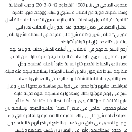
محجوب الماحي في يناير 1989 (الخرطوم 12-8-2013). وجرت المقابلة
وسط تكنهات قوية عن انقلاب عسكري وشيك. ووجدت فيها خاطرة
ثقافية دقيقة حول إرهاصات انقلاب الإسلاميين لا تجدها عند عتاة أهل
التحليل الاجتماعي ممن توقفوا عند القول بأن الانقلاب تدبير ليلي
“كيزاني” متآمر شرير. وكلمة شيخ على مفيدة في استحالة الشر والتآمر
(ونقول بذلك جدلا) إن لم تتوافر أشراطه.
أرجع الشيخ نجاحهم في الانقلاب إلى أسلمة للجيش حدثت له ولا يد لهم
فيها. فقال إن نميري غيَّر العادات الاجتماعية بتجفيف البلد من الخمر.
وصار نادي الضباط القديم بتاع الشربة طارداً لأهله. فتجنبوه. وحلّ
مكانهم ضباط ملتزمون بالدين أعضاء الحركة الإسلامية بينهم فئة قليلة.
وصار النادي ساحة لمناقشات الرواد الجدد في المعاش والمعاد.
فتواشجت صلتهم وتواضعوا على قواسم سياسية مرجعها الدين. وقال
شيخ على إنهم فوجئوا بذلك وسعدوا به لكسبهم لقوة حديثة غلبت
عليها ثقافة “الميز” التقليدي. وبدأت الاتصالات المتبادلة. وكلما ألح
عصام محجوب الماحي على عنصر “التجنيد” القاصد للحركة الإسلامية بين
الضباط أعاده شيخ علي إلى تلك الحقيقة الاجتماعية والثقافية التي جاء
لهم بها نميري على طبق من ذهب. وبالطبع لم ينكر أنهم كانوا يجندون
في حدود استطاعتهم. وأصر على التمييز بين كسب تجنيدهم وكسب