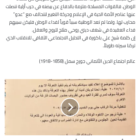
الوطن. فالقوات المسلحة ملزمة بالدفاع عن بيضته في حرب أزلية تنصلت
عنها عناصر الأمة الحية في الإعلام وحركة التغيير لتتحالف مع “عدو”
محارب لها. ولما لم تعد الوطنية سبباً قوياً لفداء الوطن فليكن سببهم
فداء العقيدة في شغف ديني روحي مثلج للروح والعقل.
إن كلمة شيخ علي باكورة في التحليل الاجتماعي الثقافي للانقلاب الذي
تركنا سيرته طويلاً.
عالم اجتماع الدين الألماني جورج سمل (1858-1918)
ت
أ
ج
ي
ل
ت
ن
ف
ي