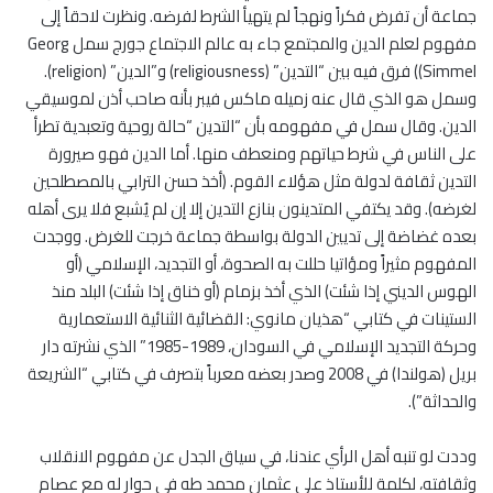
جماعة أن تفرض فكراً ونهجاً لم يتهيأ الشرط لفرضه. ونظرت لاحقاً إلى
مفهوم لعلم الدين والمجتمع جاء به عالم الاجتماع جورج سمل Georg
Simmel)) فرق فيه بين “التدين” (religiousness) و”الدين” (religion).
وسمل هو الذي قال عنه زميله ماكس فيبر بأنه صاحب أذن لموسيقي
الدين. وقال سمل في مفهومه بأن “التدين “حالة روحية وتعبدية تطرأ
على الناس في شرط حياتهم ومنعطف منها. أما الدين فهو صيرورة
التدين ثقافة لدولة مثل هؤلاء القوم. (أخذ حسن الترابي بالمصطلحين
لغرضه). وقد يكتفي المتدينون بنازع التدين إلا إن لم يُشبع فلا يرى أهله
بعده غضاضة إلى تديين الدولة بواسطة جماعة خرجت للغرض. ووجدت
المفهوم مثيراً ومؤاتيا حللت به الصحوة، أو التجديد، الإسلامي (أو
الهوس الديني إذا شئت) الذي أخذ بزمام (أو خناق إذا شئت) البلد منذ
الستينات في كتابي “هذيان مانوي: القضائية الثنائية الاستعمارية
وحركة التجديد الإسلامي في السودان، 1989-1985” الذي نشرته دار
بريل (هولندا) في 2008 وصدر بعضه معرباً بتصرف في كتابي “الشريعة
والحداثة”).
وددت لو تنبه أهل الرأي عندنا، في سياق الجدل عن مفهوم الانقلاب
وثقافته، لكلمة للأستاذ على عثمان محمد طه في حوار له مع عصام