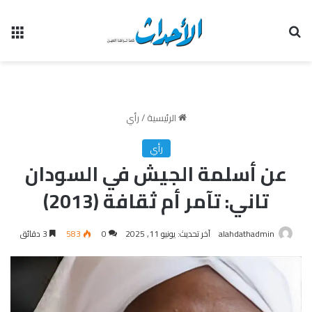
بحث عن
الق
الرئيسية
/
رأي
رأي
عن أسلمة الجيش في السودان
تاني: تآمر أم ثقافة (2013)
alahdathadmin
آخر تحديث: يونيو 11, 2025
0
583
3 دقائق