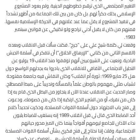
التغيير المجتمعي الذي ترسّم خطوطهم الدينية. ولم يعود المشروع
الإسلامي بذلك حكراً لهم. بل كان من بين تلك الجماعة من أظهر تشدداً
في تنفيذ المشروع لا يقل عما عند غلاتهم في الحركة الإسلامية نفسها.
فمنهم من كان لا يقبل أدني تراجع ولو تكتيكي عن قوانين سبتمبر
1983.
وقعت لي كلمة شيخ علي على “جرح”. فكنت سألت قبل الانقلاب وبعده
(القسم الثاني من كتابي “الإرهاق الخلاق”) أن نتفكر في أسلمة الجيش
البادية. ونعيت على الشيوعيين أنهم توقفوا منذ انقلاب 19 يوليو عن
التحليل الاجتماعي الثقافي للانقلاب الذي بادروا به بجدلهم الواسع حول
هل 25 مايو 1969: ثورة أم انقلاب؟ وكان النقاش فيه جامعة مفتوحة
لشباب مثلي مهموم بالوطن علماً بالمسألة وتدريباً على ضبط المصطلح.
وصار الحديث عن الانقلاب عندنا الآن لا يتجاوز من البطل الذي قام به إذا
كان من نفرك، أو من الشرير الذي ارتكبه إذا كان من خصومك. ودعوت
إلى فتح باب الاجتهاد حول أسلمة القوات المسلحة. وذكرت تحديداً كلام
أحد الضابط الذي قال لي قبل انقلاب 1989 إنه يستغرب للضباط يلبون
نداء الآذان للجامع ليومهم أفواجاً بينما كان الميز محور حياتهم
الاجتماعية. وقلت إننا نحتاج إلى فتح فكري بشأن أسلمة القوات المسلحة
التي سبقت أسلمة الدولة. فأسلمة الجيش هي تعويض عن كساد