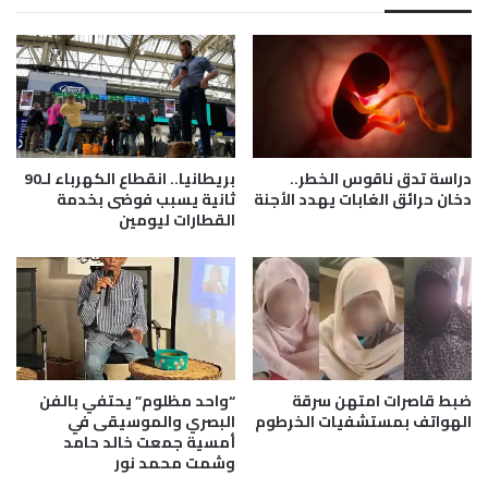
ت
و
ا
ن
ل
ي
أ
ش
و
د
ض
د
ا
و
ع
ن
دراسة تدق ناقوس الخطر..
بريطانيا.. انقطاع الكهرباء لـ90
ف
ا
دخان حرائق الغابات يهدد الأجنة
ثانية يسبب فوضى بخدمة
ي
القطارات ليومين
ل
ا
خ
ل
ن
س
ا
و
ق
د
ع
ا
ل
ن
ى
ضبط قاصرات امتهن سرقة
“واحد مظلوم” يحتفي بالفن
ا
الهواتف بمستشفيات الخرطوم
البصري والموسيقى في
ق
أمسية جمعت خالد حامد
ت
وشمت محمد نور
ص