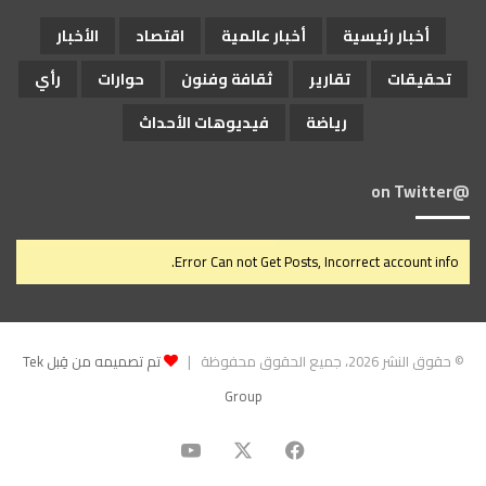
أخبار رئيسية
أخبار عالمية
اقتصاد
الأخبار
تحقيقات
تقارير
ثقافة وفنون
حوارات
رأي
رياضة
فيديوهات الأحداث
@on Twitter
Error Can not Get Posts, Incorrect account info.
© حقوق النشر 2026، جميع الحقوق محفوظة |
تم تصميمه من قِبل Tek
Group
‫X
فيسبوك
‫YouTube