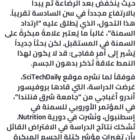
حيث ينخفض بعد الرضاعة ثم يبدأ
بالارتفاع مجدداً في سن السادسة تقريباً.
هذا التحول، الذي يُطلق عليه “ارتداد
السمنة”، غالباً ما يُعتبر علامةً مبكرةً على
السمنة في المستقبل. لكن بحثاً جديداً
يُشير إلى أمرٍ مُفاجئ: قد لا يكون لهذا
النمط علاقة تُذكر بدهون الجسم.
فوفقاً لما نشره موقع SciTechDaily،
عُرضت الدراسة، التي قادها بروفيسور
أندرو أغباجي من “جامعة شرق فنلندا”،
في المؤتمر الأوروبي للسمنة في
إسطنبول، ونُشرت في دورية Nutrition.
تُشكك نتائج الدراسة في الافتراض القائل
بأن تغيرات مؤشر كتلة الجسم المبكرة