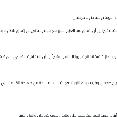
 النوبة بولاية جنوب كردفان.
، مشيرا إلى أن اتفاق عبد العزيز الحلو مع مجموعة نيروبي إتفاق باطل لا يمث
عطل تنفيذ اتفاقية جوبا للسلام، مشيراً الى أن الاتفاقية ستمضي حتى تحق
صريح صحفي وقوف أبناء النوبة مع القوات المسلحة في معركة الكرامة حتي ت
ناء النوبة لتعم مكاسبها على ولايتي جنوب كردفان والنيل الأزرق.