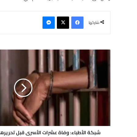
فيسبوك
‫X
ماسنجر
شاركها
ش
ب
ك
ة
ا
ل
أ
ط
ب
ا
ء
:
و
شبكة الأطباء: وفاة عشرات الأسرى قبل تحرير
ف