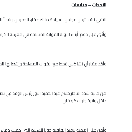
الأحداث – متابعات
التقى نائب رئيس مجلس السيادة مالك عقار، الخميس، وفد أبناء
وأثنى على دعم أبناء النوبة للقوات المسلحة في معركة الكرامة
وأكد عقار أن تشاكس قحط مع القوات المسلحة وإشعالها للحرب 
من جانبه شدد الناظر حسن عبد الحميد النور رئيس الوفد في ت
داخل ولاية جنوب كردفان.
وأمّن على اهمية تنفيذ اتفاقية جوبا للسلام التي حقنت دماء أب