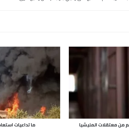
م
ا
ت
د
ا
ع
ي
ا
ت
ا
س
ت
ع
هم من معتقلات المليشيا
ما تداعيات استعا
ا