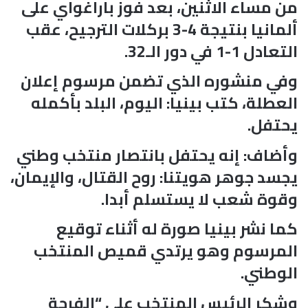
من مساء الاثنين، بعد فوز باراغواي على
ألمانيا بنتيجة 4-3 بركلات الترجيح، عقب
التعادل 1-1 في دور الـ32.
وفي منشوره الذي تضمن مرسوم إعلان
العطلة، كتب بينيا: اليوم، البلد بأكمله
يحتفل.
وأضاف: إنه يحتفل بانتصار منتخب وطني
يجسد جوهر هويتنا: روح القتال، والإيمان،
وقوة شعب لا يستسلم أبدا.
كما نشر بينيا صورة له أثناء توقيع
المرسوم وهو يرتدي قميص المنتخب
الوطني.
وشكر الرئيس المنتخب على “الفرحة