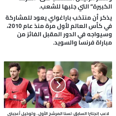
الكبيرة” التي جلبها للشعب.
يذكر أن منتخب باراغواي يعود للمشاركة
في كأس العالم لأول مرة منذ عام 2010،
وسيواجه في الدور المقبل الفائز من
مباراة فرنسا والسويد.
ل
ا
ع
ب
إ
ن
ج
ل
ت
لاعب إنجلترا السابق: لسنا المرشح الأول.. وتوخيل أعجبني
ر