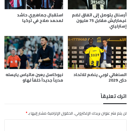
و
ب
ل
س
.
و
أرسنال يتوصل إلى اتفاق لضم
استقبال جماهيري حاشد
.
د
غيمارايش مقابل 75 مليون
لمحمد صلاح في تركيا
و
ا
إسترليني
ت
ن
و
ي
خ
"
ي
ي
ل
ت
أ
و
ع
ع
ج
السنغالي لوبي ينضم للاتحاد
نيوكاسل يعين ماتياس يايسله
د
حتى 2029
مدرباً جديداً خلفاً لهاو
ب
ب
ن
م
ي
ع
اترك تعليقاً
ر
ا
غ
ق
م
ب
لن يتم نشر عنوان بريدك الإلكتروني.
الحقول الإلزامية مشار إليها بـ
*
غ
ة
ي
ا
م
ا
ن