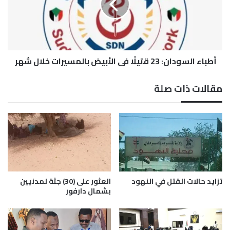
ل
ء
آ
ا
ل
ل
ا
س
ف
و
إ
أطباء السودان: 23 قتيلًا في الأبيض بالمسيرات خلال شهر
د
ل
ا
ى
ن
مقالات ذات صلة
ت
:
ش
2
ا
3
د
ق
إ
ت
ث
ي
ر
لً
ه
ا
ج
ف
تزايد حالات القتل في النهود
العثور على (30) جثة لمدنيين
م
ي
بشمال دارفور
ا
ا
ت
ل
ا
أ