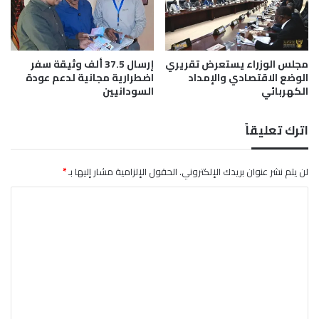
ن
ب
ت
ي
ق
ض
ا
ب
م
مجلس الوزراء يستعرض تقريري
إرسال 37.5 ألف وثيقة سفر
ا
الوضع الاقتصادي والإمداد
اضطرارية مجانية لدعم عودة
ي
ل
الكهربائي
السودانيين
ة
م
ل
س
ل
ي
اترك تعليقاً
م
ر
ل
ا
ي
ت
لن يتم نشر عنوان بريدك الإلكتروني.
الحقول الإلزامية مشار إليها بـ
*
ش
خ
ي
ا
ل
ا
ا
ل
ل
ت
ش
ه
ع
ر
ل
ي