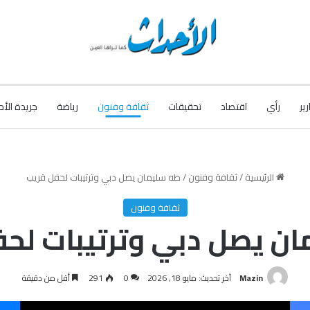
رير
رأي
اقتصاد
تحقيقات
ثقافة وفنون
رياضة
جريدة الأح
الرئيسية
/
ثقافة وفنون
/
طه سليمان يصل دبي وترتيبات لحفل قريب
ثقافة وفنون
ن يصل دبي وترتيبات لح
Mazin
آخر تحديث: مايو 18, 2026
0
291
أقل من دقيقة
فيسبوك
‫X