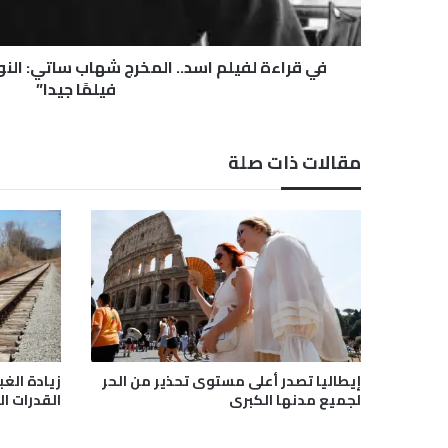
ل
م
ا
في قراءة لفيلم اسد.. المخرج شهاب ساتي: النوا
س
فيلمًا جيدا”
د
.
.
مقالات ذات صلة
ا
ل
م
خ
ر
ج
ش
ه
ا
ب
س
إيطاليا تصدر أعلى مستوى تحذير من الحر
زيادة الغب
ا
لجميع مدنها الكبرى
القدرات ال
ت
ي