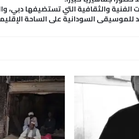
الفنية والثقافية التي تستضيفها دبي، وال
يد للموسيقى السودانية على الساحة الإقليمي
م
س
ت
غ
ا
ن
م
ي
ت
ح