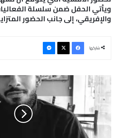
ويأتي الحفل ضمن سلسلة الفعاليات 
والإفريقي، إلى جانب الحضور المتزا
فيسبوك
‫X
ماسنجر
شاركها
ف
ي
ق
ر
ا
ء
ة
ل
ف
ي