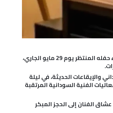
أعلن الفنان السوداني طه سليمان وصوله رسميا إلى مدينة دبي استعدادا لإحياء حفله المنتظر يوم 29 مايو الجاري،
ت.
ي والإيقاعات الحديثة، في ليلة
اليات الفنية السودانية المرتقبة
كر للجمهور، داعية عشاق الفنان إلى الحجز المبكر