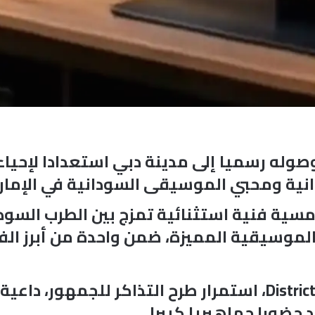
نية ومحبي الموسيقى السودانية في الإمارا
ية فنية استثنائية تمزج بين الطرب السودان
موسيقية المميزة، ضمن واحدة من أبرز الفع
وأكدت الجهة المنظمة للحفل، District UAE، استمرار طرح التذا
حضورا جماهيريا كبيرا.