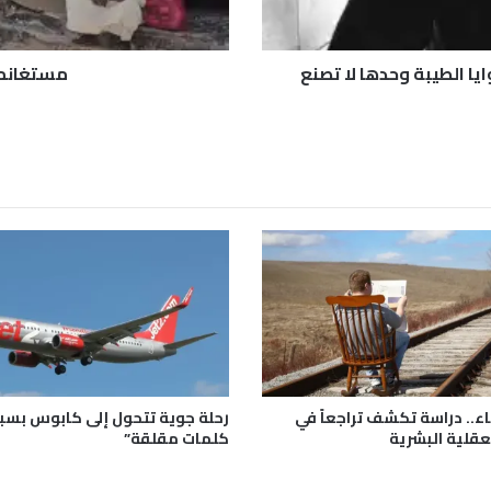
ت
ف
ي
يا الطيبة وحدها لا تصنع
مستغانم
ب
ص
و
ر
ة
م
ن
ا
ل
س
و
د
ا
ن
اء.. دراسة تكشف تراجعاً في
عقلية البشرية
كلمات مقلقة”