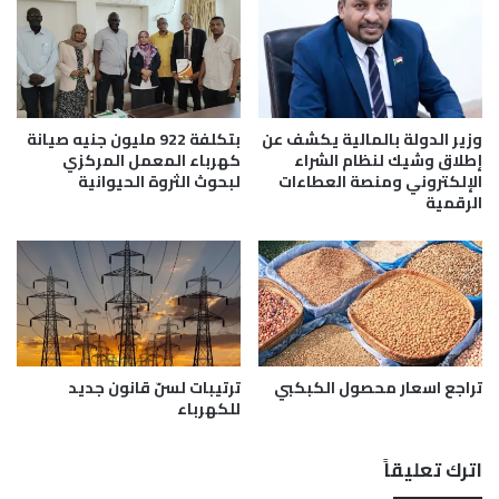
ئ
.
ي
ا
ة
ل
8
ا
م
م
ا
ا
وزير الدولة بالمالية يكشف عن
بتكلفة 922 مليون جنيه صيانة
ي
ر
إطلاق وشيك لنظام الشراء
كهرباء المعمل المركزي
و
ا
الإلكتروني ومنصة العطاءات
لبحوث الثروة الحيوانية
الرقمية
2
ت
0
و
2
إ
6
ع
ا
د
ة
ت
تراجع اسعار محصول الكبكبي
ترتيبات لسنّ قانون جديد
ر
للكهرباء
ت
ي
ب
اترك تعليقاً
و