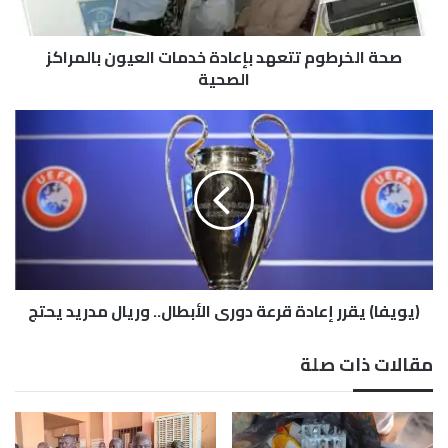
ط
و
صحة الخرطوم تتعهد بإعادة خدمات العيون بالمراكز
م
ت
الصحية
ت
ع
(
ه
ي
د
و
ب
ي
إ
ف
ع
ا
ا
)
د
ي
ة
ق
خ
(يويفا) يقرر إعادة قرعة دوري الأبطال.. وريال مدريد يحتج
ر
د
ر
م
إ
مقالات ذات صلة
ا
ع
ت
ا
ا
د
ل
ة