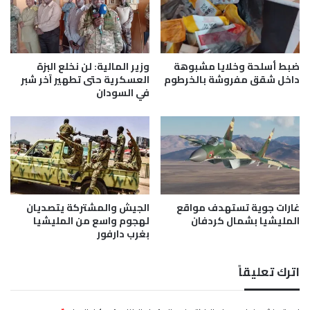
ع
ق
ي
ر
و
ع
ن
ة
ب
د
ضبط أسلحة وخلايا مشبوهة
وزير المالية: لن نخلع البزة
ا
و
داخل شقق مفروشة بالخرطوم
العسكرية حتى تطهير آخر شبر
ل
في السودان
ر
م
ي
ر
ا
ا
ل
ك
أ
ز
ب
ا
ط
ل
ا
غارات جوية تستهدف مواقع
الجيش والمشتركة يتصديان
ص
ل
المليشيا بشمال كردفان
لهجوم واسع من المليشيا
ح
.
بغرب دارفور
ي
.
ة
و
ر
اترك تعليقاً
ي
ا