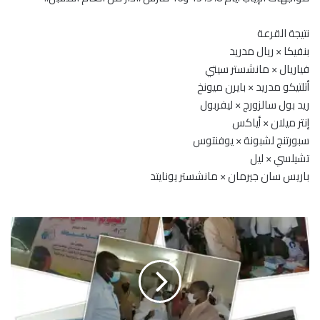
نتيجة القرعة
بنفيكا × ريال مدريد
فياريال × مانشستر سيتي
أتلتيكو مدريد × بايرن ميونخ
ريد بول سالزورج × ليفربول
إنتر ميلان × أياكس
سبورتنج لشبونة × يوفنتوس
تشيلسي × ليل
باريس سان جيرمان × مانشستر يونايتد
ص
ح
ة
ا
ل
خ
ر