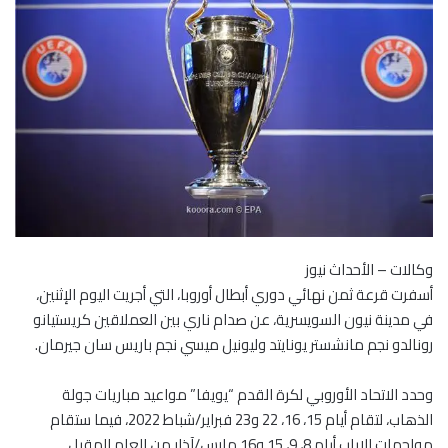
وكالات – الأحداث نيوز
أسفرت قرعة ثمن نهائي دوري أبطال أوروبا، التي أجريت اليوم الإثنين،
في مدينة نيون السويسرية، عن صدام ناري بين العملاقين كريستيانو
رونالدو نجم مانشستر يونايتد وليونيل ميسي نجم باريس سان جيرمان.
وحدد الاتحاد الأوروبي لكرة القدم “يويفا” مواعيد مباريات جولة
الذهاب، لتقام أيام 15، 16، 22 و23 فبراير/شباط 2022، فيما ستقام
مواجهات الإياب أيام 8، 9، 15 و16 مارس/آذار من العام المقبل..