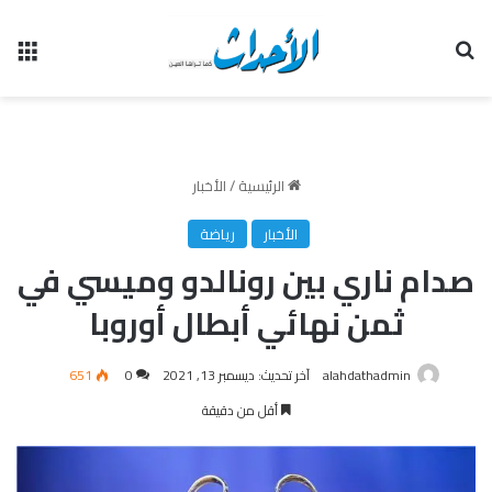
بحث عن
الق
الرئيسية
/
الأخبار
الأخبار
رياضة
صدام ناري بين رونالدو وميسي في
ثمن نهائي أبطال أوروبا
alahdathadmin
آخر تحديث: ديسمبر 13, 2021
0
651
أقل من دقيقة