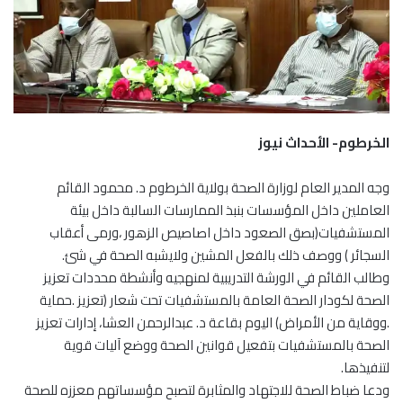
الخرطوم- الأحداث نيوز
وجه المدير العام لوزارة الصحة بولاية الخرطوم د. محمود القائم
العاملين داخل المؤسسات بنبذ الممارسات السالبة داخل بيئة
المستشفيات(بصق الصعود داخل اصاصيص الزهور ،ورمى أعقاب
السجائر ) ووصف ذلك بالفعل المشين ولايشبه الصحة في شئ.
وطالب القائم في الورشة التدريبية لمنهجيه وأنشطة محددات تعزيز
الصحة لكودار الصحة العامة بالمستشفيات تحت شعار (تعزيز .حماية
.ووقاية من الأمراض) اليوم بقاعة د. عبدالرحمن العشا، إدارات تعزيز
الصحة بالمستشفيات بتفعيل قوانين الصحة ووضع آليات قوية
لتنفيذها.
ودعا ضباط الصحة للاجتهاد والمثابرة لتصبح مؤسساتهم معززه للصحة