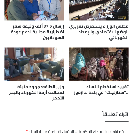
ط
و
م
مجلس الوزراء يستعرض تقريري
إرسال 37.5 ألف وثيقة سفر
الوضع الاقتصادي والإمداد
اضطرارية مجانية لدعم عودة
الكهربائي
السودانيين
تقييد استخدام النساء
وزير الطاقة: جهود حثيثة
لـ”ستارلينك” في بلدة بدارفور
لمعالجة أزمة الكهرباء بالبحر
الأحمر
اترك تعليقاً
لن يتم نشر عنوان بريدك الإلكتروني.
الحقول الإلزامية مشار إليها بـ
*